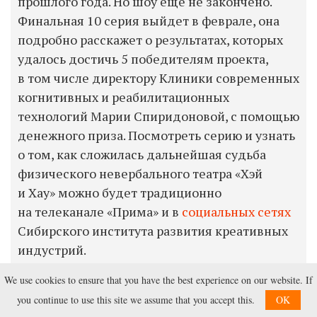
прошлого года. Но шоу еще не закончено.
Финальная 10 серия выйдет в феврале, она
подробно расскажет о результатах, которых
удалось достичь 5 победителям проекта,
в том числе директору Клиники современных
когнитивных и реабилитационных
технологий Марии Спиридоновой, с помощью
денежного приза. Посмотреть серию и узнать
о том, как сложилась дальнейшая судьба
физического невербального театра «Хэй
и Хау» можно будет традиционно
на телеканале «Прима» и в
социальных сетях
Сибирского института развития креативных
индустрий.
We use cookies to ensure that you have the best experience on our website. If
Реклама. АНО «Сибирский институт развития
you continue to use this site we assume that you accept this.
OK
креативных индустрий». erid: LdtCK9KTE