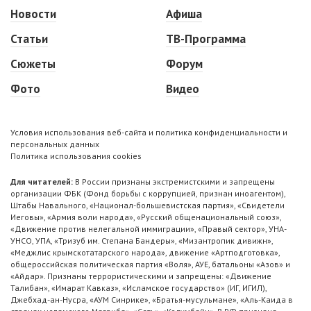
Новости
Афиша
Статьи
ТВ-Программа
Сюжеты
Форум
Фото
Видео
Условия использования веб-сайта и политика конфиденциальности и
персональных данных
Политика использования cookies
Для читателей:
В России признаны экстремистскими и запрещены
организации ФБК (Фонд борьбы с коррупцией, признан иноагентом),
Штабы Навального, «Национал-большевистская партия», «Свидетели
Иеговы», «Армия воли народа», «Русский общенациональный союз»,
«Движение против нелегальной иммиграции», «Правый сектор», УНА-
УНСО, УПА, «Тризуб им. Степана Бандеры», «Мизантропик дивижн»,
«Меджлис крымскотатарского народа», движение «Артподготовка»,
общероссийская политическая партия «Воля», АУЕ, батальоны «Азов» и
«Айдар». Признаны террористическими и запрещены: «Движение
Талибан», «Имарат Кавказ», «Исламское государство» (ИГ, ИГИЛ),
Джебхад-ан-Нусра, «АУМ Синрике», «Братья-мусульмане», «Аль-Каида в