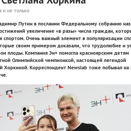
 и не только
адимир Путин в послании Федеральному собранию наз
остижений увеличение «в разы» числа граждан, котор
я спортом. Очень важный элемент в популяризации сп
оторые своим примером доказали, что трудолюбие и у
вои плоды. Компания Эн+ помогла красноярским детям
атной Олимпийской чемпионкой, настоящей легендой
ой Хоркиной. Корреспондент Newslab тоже побывал на
че.