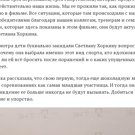
ействительно наша жизнь. Мы ее прожили так, как прожи
ано в фильме. Все ситуации, которые там происходили с на
обедителями благодаря нашим коллегам, тренерам и сем
и, которые здесь показаны в этом фильме, они будут акт
ветлана Хоркина.
мотра дети буквально закидали Светлану Хоркину вопрос
почему она выбрала именно этот вид спорта, кто вдохнов
ь ли ей всё бросить после поражений и о каких упущенных
ет.
а рассказала, что свою первую, тогда еще шоколадную м
соревнованиях как самая младшая участница. И тогда он
аждение ее больше никогда не будут вызывать. Добиться 
ие и упорство.