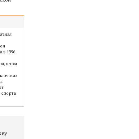
ратная
вои
 в 1996
а, в том
ажнениях
ла
ет
 спорта
кву