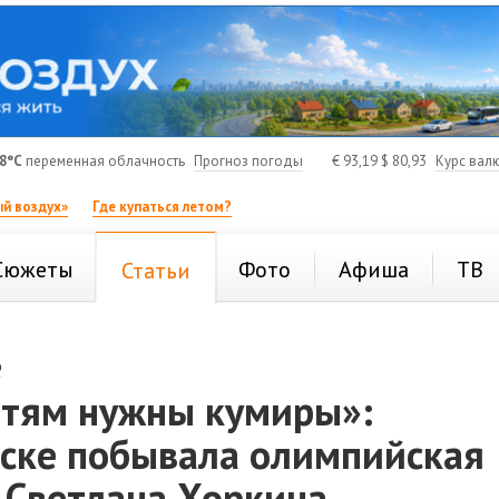
8°C
переменная облачность
Прогноз погоды
€
93,19
$
80,93
Курс вал
й воздух»
Где купаться летом?
Сюжеты
Фото
Афиша
ТВ
Статьи
о
тям нужны кумиры»:
рске побывала олимпийская
 Светлана Хоркина