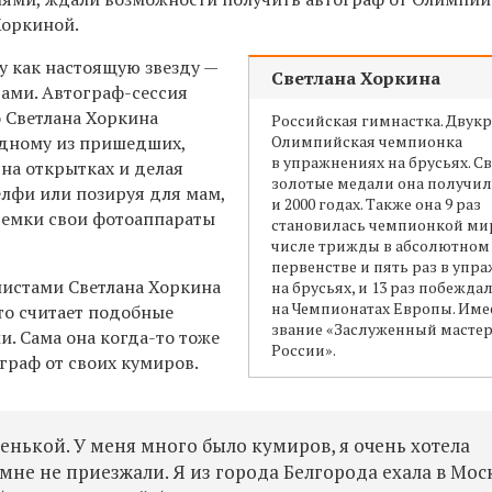
Хоркиной.
у как настоящую звезду —
Светлана Хоркина
ами. Автограф-сессия
о Светлана Хоркина
Российская гимнастка. Двук
 одному из пришедших,
Олимпийская чемпионка
в упражнениях на брусьях. С
на открытках и делая
золотые медали она получила
елфи или позируя для мам,
и 2000 годах. Также она 9 раз
ъемки свои фотоаппараты
становилась чемпионкой мир
числе трижды в абсолютном
первенстве и пять раз в упр
истами Светлана Хоркина
на брусьях, и 13 раз побежда
на Чемпионатах Европы. Име
то считает подобные
звание «Заслуженный мастер
. Сама она когда-то тоже
России».
граф от своих кумиров.
енькой. У меня много было кумиров, я очень хотела
 мне не приезжали. Я из города Белгорода ехала в Мос