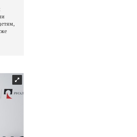
й
ни
детям,
уже