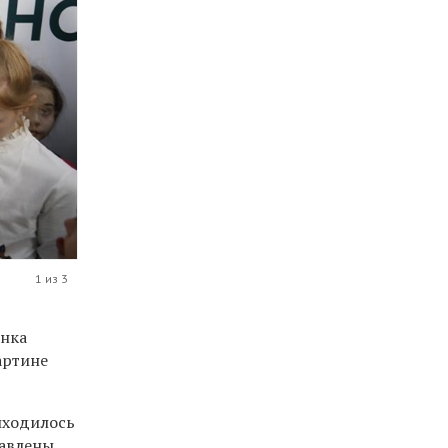
1 из 3
онка
артине
иходилось
тавлены