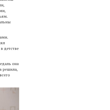
ли,
ми,
ьям.
уальны
ами.
лял
 в детстве
едаль она
а решила,
всего