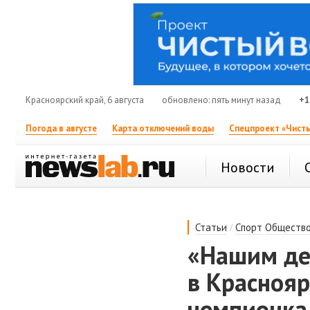
Красноярский край, 6 августа
обновлено: пять минут назад
+1
Погода в августе
Карта отключений воды
Спецпроект «Чисты
Новости
/
Статьи
Спорт
Обществ
«Нашим де
в Красноя
чемпионка