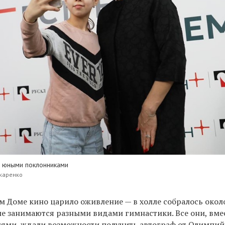
и юными поклонниками
каренко
м Доме кино царило оживление — в холле собралось окол
ые занимаются разными видами гимнастики. Все они, вме
лями, ждали возможности получить автограф от Олимпи