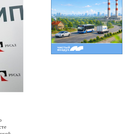
о
сте
йской