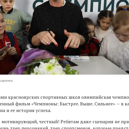
каренко
ами красноярских спортивных школ олимпийская чемпи
енный фильм «Чемпионы: Быстрее. Выше. Сильнее» — в к
на и ее история успеха.
 мотивирующий, честный! Ребятам даже сценария не пр
изнь трех персонажей, трех спортсменов, которые предс