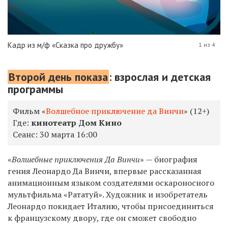
Кадр из м/ф «Сказка про дружбу»
1 из 4
Второй день показа
: взрослая и детская
программы
Фильм «
Волшебное приключение да Винчи
» (12+)
Где:
кинотеатр Дом Кино
Сеанс:
30 марта 16:00
«
Волшебные приключения Да Винчи
» — биография
гения Леонардо Да Винчи, впервые рассказанная
анимационным языком создателями оскароносного
мультфильма «Рататуй». Художник и изобретатель
Леонардо покидает Италию, чтобы присоединиться
к французскому двору, где он сможет свободно