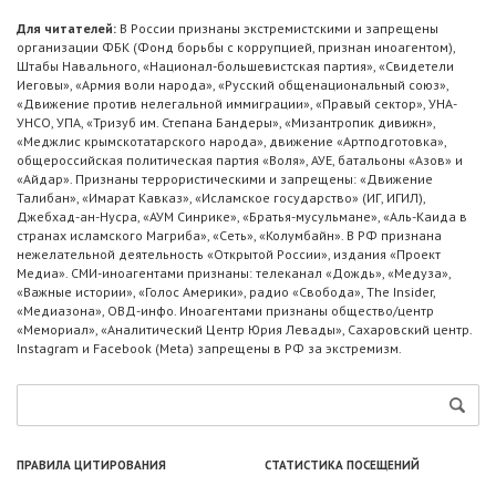
Для читателей:
В России признаны экстремистскими и запрещены
организации ФБК (Фонд борьбы с коррупцией, признан иноагентом),
Штабы Навального, «Национал-большевистская партия», «Свидетели
Иеговы», «Армия воли народа», «Русский общенациональный союз»,
«Движение против нелегальной иммиграции», «Правый сектор», УНА-
УНСО, УПА, «Тризуб им. Степана Бандеры», «Мизантропик дивижн»,
«Меджлис крымскотатарского народа», движение «Артподготовка»,
общероссийская политическая партия «Воля», АУЕ, батальоны «Азов» и
«Айдар». Признаны террористическими и запрещены: «Движение
Талибан», «Имарат Кавказ», «Исламское государство» (ИГ, ИГИЛ),
Джебхад-ан-Нусра, «АУМ Синрике», «Братья-мусульмане», «Аль-Каида в
странах исламского Магриба», «Сеть», «Колумбайн». В РФ признана
нежелательной деятельность «Открытой России», издания «Проект
Медиа». СМИ-иноагентами признаны: телеканал «Дождь», «Медуза»,
«Важные истории», «Голос Америки», радио «Свобода», The Insider,
«Медиазона», ОВД-инфо. Иноагентами признаны общество/центр
«Мемориал», «Аналитический Центр Юрия Левады», Сахаровский центр.
Instagram и Facebook (Metа) запрещены в РФ за экстремизм.
ПРАВИЛА ЦИТИРОВАНИЯ
СТАТИСТИКА ПОСЕЩЕНИЙ