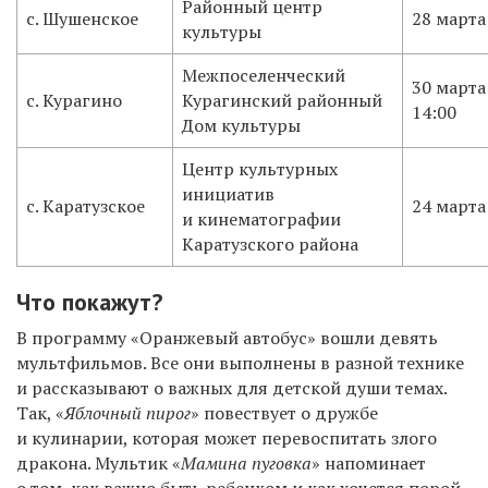
Районный центр
с. Шушенское
28 марта
культуры
Межпоселенческий
30 марта
с. Курагино
Курагинский районный
14:00
Дом культуры
Центр культурных
инициатив
с. Каратузское
24 марта
и кинематографии
Каратузского района
Что покажут?
В программу «Оранжевый автобус» вошли девять
мультфильмов. Все они выполнены в разной технике
и рассказывают о важных для детской души темах.
Так, «
Яблочный пирог
» повествует о дружбе
и кулинарии, которая может перевоспитать злого
дракона. Мультик «
Мамина пуговка
» напоминает
о том, как важно быть ребенком и как хочется порой