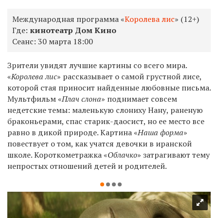
Международная программа «
Королева лис
» (12+)
Где:
кинотеатр Дом Кино
Сеанс:
30 марта 18:00
Зрители увидят лучшие картины со всего мира.
«
Королева лис
» рассказывает о самой грустной лисе,
которой стая приносит найденные любовные письма.
Мультфильм «
Плач слона
» поднимает совсем
недетские темы: м
аленькую слониху Нану, раненую
браконьерами, спас старик-даосист, но ее место все
равно в дикой природе. Картина «
Наша форма
»
повествует о том, как учатся девочки в иранской
школе. Короткометражка «
Облачко
» затрагивают тему
непростых отношений детей и родителей.