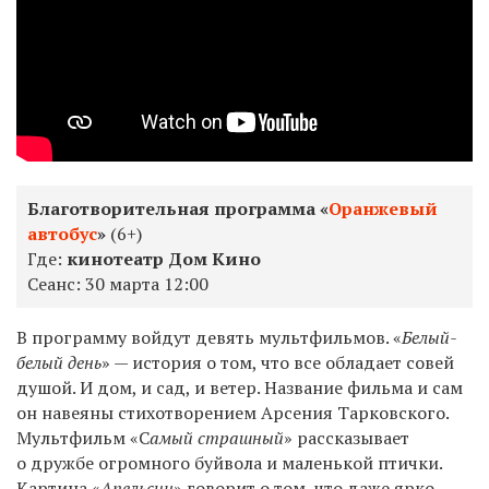
Благотворительная программа «
Оранжевый
автобус
»
(6+)
Где:
кинотеатр Дом Кино
Сеанс:
30 марта 12:00
В программу войдут девять мультфильмов. «
Белый-
белый день
» — история о том, что все обладает совей
душой. И дом, и сад, и ветер. Название фильма и сам
он навеяны стихотворением Арсения Тарковского.
Мультфильм «С
амый страшный
» рассказывает
о дружбе огромного буйвола и маленькой птички.
Картина «
Апельсин
» говорит о том, что даже ярко-