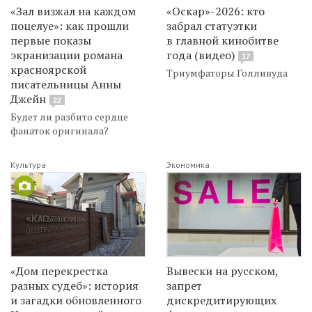
«Зал визжал на каждом
«Оскар»-2026: кто
поцелуе»: как прошли
забрал статуэтки
первые показы
в главной кинобитве
экранизации романа
года (видео)
17
красноярской
Триумфаторы Голливуда
писательницы Анны
Джейн
22
Будет ли разбито сердце
фанаток оригинала?
Культура
Экономика
«Дом перекрестка
Вывески на русском,
разных судеб»: история
запрет
и загадки обновленного
дискредитирующих