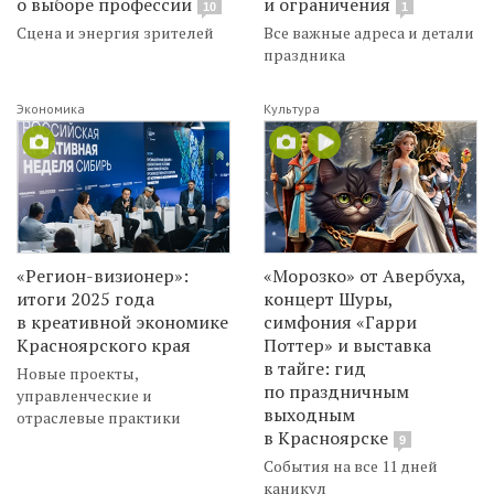
о выборе профессии
и ограничения
10
1
Сцена и энергия зрителей
Все важные адреса и детали
праздника
Экономика
Культура
«Регион-визионер»:
«Морозко» от Авербуха,
итоги 2025 года
концерт Шуры,
в креативной экономике
симфония «Гарри
Красноярского края
Поттер» и выставка
в тайге: гид
Новые проекты,
по праздничным
управленческие и
выходным
отраслевые практики
в Красноярске
9
События на все 11 дней
каникул