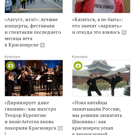
«Август, жги!»: лучшие
«Казаться, а не быть»:
концерты, фестивали
что значит «ларпить»
и спектакли последнего
и откуда это взялось
5
месяца лета
в Красноярске
9
Культура
Культура
«Дирижирует даже
«Пока китайцы
глазами»: как маэстро
захватывали Россию,
Теодор Курентзис
мы решили захватить
и musicAeterna вновь
Шаолинь»: как
покорили Красноярск
красноярец уехал
42
в легендарный