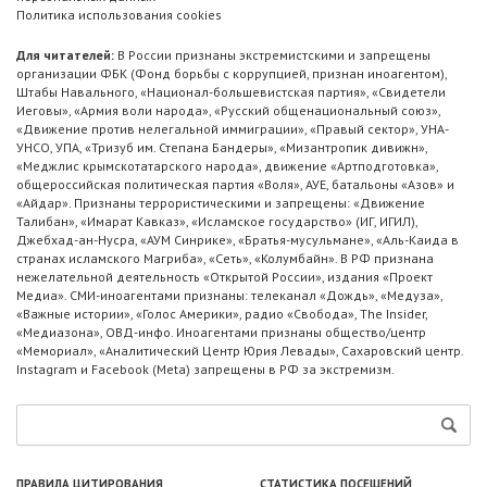
Политика использования cookies
Для читателей:
В России признаны экстремистскими и запрещены
организации ФБК (Фонд борьбы с коррупцией, признан иноагентом),
Штабы Навального, «Национал-большевистская партия», «Свидетели
Иеговы», «Армия воли народа», «Русский общенациональный союз»,
«Движение против нелегальной иммиграции», «Правый сектор», УНА-
УНСО, УПА, «Тризуб им. Степана Бандеры», «Мизантропик дивижн»,
«Меджлис крымскотатарского народа», движение «Артподготовка»,
общероссийская политическая партия «Воля», АУЕ, батальоны «Азов» и
«Айдар». Признаны террористическими и запрещены: «Движение
Талибан», «Имарат Кавказ», «Исламское государство» (ИГ, ИГИЛ),
Джебхад-ан-Нусра, «АУМ Синрике», «Братья-мусульмане», «Аль-Каида в
странах исламского Магриба», «Сеть», «Колумбайн». В РФ признана
нежелательной деятельность «Открытой России», издания «Проект
Медиа». СМИ-иноагентами признаны: телеканал «Дождь», «Медуза»,
«Важные истории», «Голос Америки», радио «Свобода», The Insider,
«Медиазона», ОВД-инфо. Иноагентами признаны общество/центр
«Мемориал», «Аналитический Центр Юрия Левады», Сахаровский центр.
Instagram и Facebook (Metа) запрещены в РФ за экстремизм.
ПРАВИЛА ЦИТИРОВАНИЯ
СТАТИСТИКА ПОСЕЩЕНИЙ