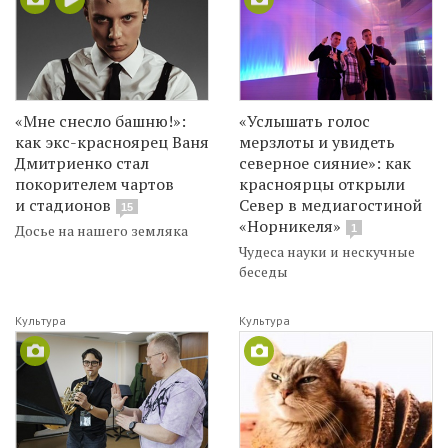
«Мне снесло башню!»:
«Услышать голос
как экс-красноярец Ваня
мерзлоты и увидеть
Дмитриенко стал
северное сияние»: как
покорителем чартов
красноярцы открыли
и стадионов
Север в медиагостиной
15
«Норникеля»
Досье на нашего земляка
1
Чудеса науки и нескучные
беседы
Культура
Культура