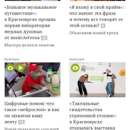
«Большое музыкальное
«Я вхожу в свой прайм»:
путешествие»:
что значит эта фраза
в Красноярске прошла
и почему все говорят ее
первая лаборатория
этой осенью?
8
медных духовых
Объясняем новый тренд
от musicAeterna
13
Мастера делятся опытом
Культура
Культура
Цифровые помои: что
«Тактильные
такое «нейрослоп» и как
свидетельства
он захватил вашу
утраченной утопии»:
ленту
в Красноярске
12
открылась выставка
Новая реальность соцсетей