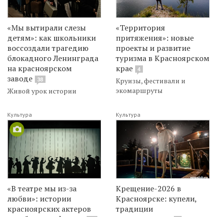
«Мы вытирали слезы
«Территория
детям»: как школьники
притяжения»: новые
воссоздали трагедию
проекты и развитие
блокадного Ленинграда
туризма в Красноярском
на красноярском
крае
4
заводе
Круизы, фестивали и
38
экомаршруты
Живой урок истории
Культура
Культура
«В театре мы из-за
Крещение-2026 в
любви»: истории
Красноярске: купели,
красноярских актеров
традиции