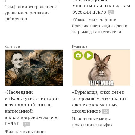
монастырь и открыл там
Симфонии-откровения и
русский центр
уроки мастерства для
14
сибиряков
«Уважаемые старшие
братья», настоящий Дзен и
тюрьма для настоятеля
Культура
Культура
«Наследник
«Бурмалда, сикс севен
из Калькутты»: история
и черемша»: что значит
легендарной книги,
сленг современных
написанной
школьников
10
в красноярском лагере
Непонятные мемы
ГУЛАГа
поколения «альфа»
18
Жизнь и испытания