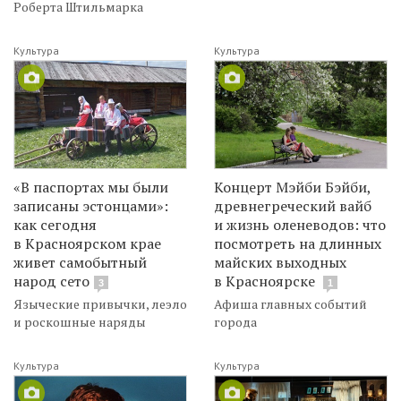
Роберта Штильмарка
Культура
Культура
«В паспортах мы были
Концерт Мэйби Бэйби,
записаны эстонцами»:
древнегреческий вайб
как сегодня
и жизнь оленеводов: что
в Красноярском крае
посмотреть на длинных
живет самобытный
майских выходных
народ сето
в Красноярске
3
1
Языческие привычки, леэло
Афиша главных событий
и роскошные наряды
города
Культура
Культура