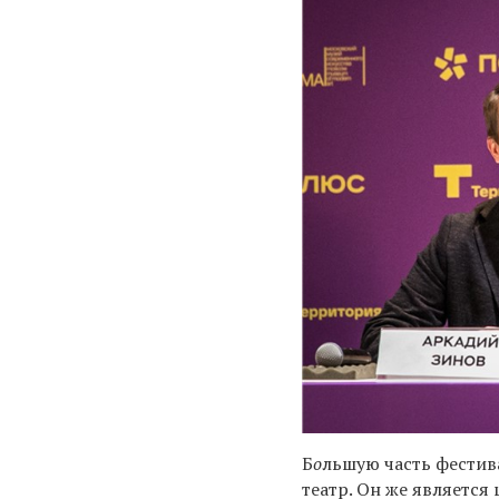
Б
о
льшую часть фести
театр. Он же является