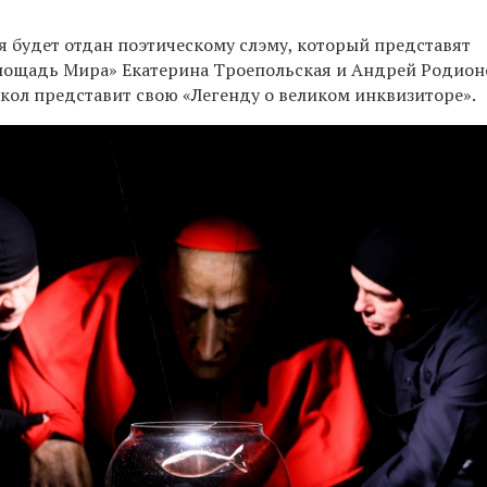
я будет отдан поэтическому слэму, который представят
лощадь Мира» Екатерина Троепольская и Андрей Родион
укол представит свою «Легенду о великом инквизиторе».