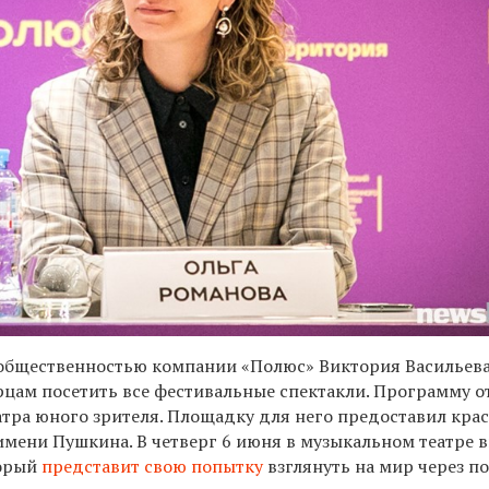
 общественностью компании «Полюс» Виктория Васильев
рцам посетить все фестивальные спектакли. Программу о
еатра юного зрителя. Площадку для него предоставил кра
имени Пушкина. В четверг 6 июня в музыкальном театре 
торый
представит свою попытку
взглянуть на мир через п