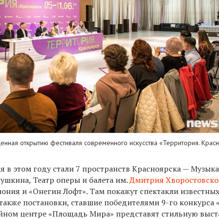
енная открытию фестиваля современного искусства «Территория. Крас
 в этом году стали 7 пространств Красноярска — Музык
Пушкина, Театр оперы и балета им.
Дмитрия Хворостовско
мония и «Онегин Лофт». Там покажут спектакли известны
 также постановки, ставшие победителями 9-го конкурса 
зейном центре «Площадь Мира» представят стильную выст