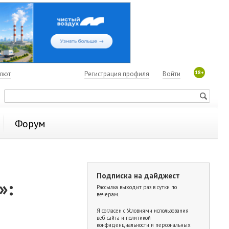
18+
алют
Регистрация профиля
Войти
Форум
Подписка на дайджест
»:
Рассылка выходит раз в сутки по
вечерам.
Я согласен с
Условиями использования
веб-сайта и политикой
конфиденциальности и персональных