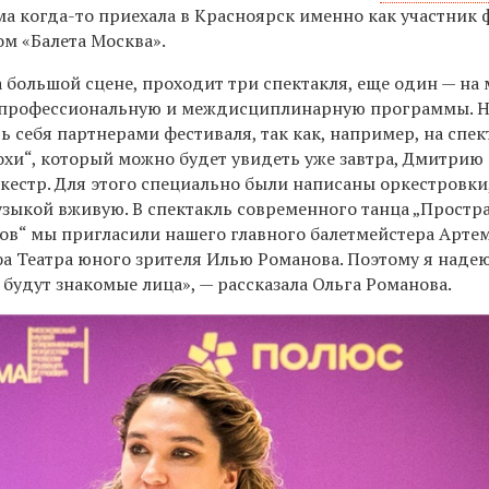
ма когда-то приехала в Красноярск именно как участник 
ом «Балета Москва».
а большой сцене, проходит три спектакля, еще один — на 
профессиональную и междисциплинарную программы. Н
 себя партнерами фестиваля, так как, например, на спек
охи“, который можно будет увидеть уже завтра, Дмитрию
кестр. Для этого специально были написаны оркестровки
узыкой вживую. В спектакль современного танца „Простр
ов“ мы пригласили нашего главного балетмейстера Арте
а Театра юного зрителя Илью Романова. Поэтому я надею
 будут знакомые лица», — рассказала Ольга Романова.