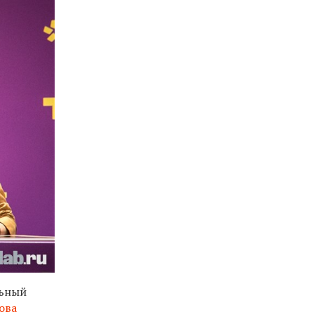
льный
ова