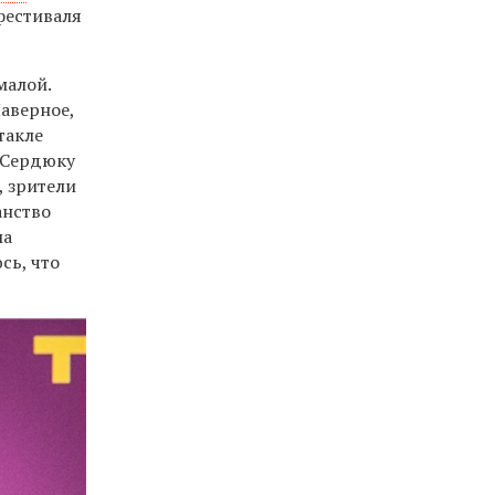
фестиваля
малой.
аверное,
такле
 Сердюку
, зрители
анство
ма
сь, что