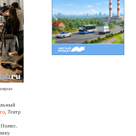
ноярск»
альный
го
, Театр
х
«Полюс.
авку