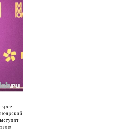
а
ткроет
сноярский
выступит
оэзию