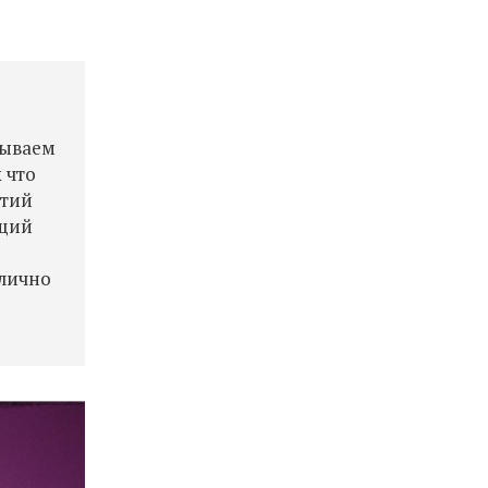
рываем
 что
етий
ящий
 лично