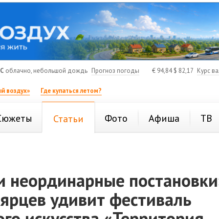
°C
облачно, небольшой дождь
Прогноз погоды
€
94,84
$
82,17
Курс в
й воздух»
Где купаться летом?
Сюжеты
Фото
Афиша
ТВ
Статьи
и неординарные постановки
оярцев удивит фестиваль
го искусства «Территория.