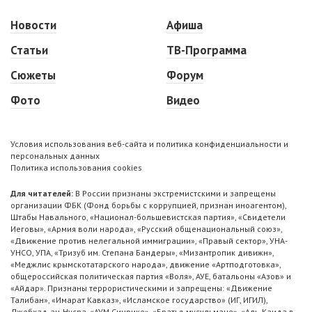
Новости
Афиша
Статьи
ТВ-Программа
Сюжеты
Форум
Фото
Видео
Условия использования веб-сайта и политика конфиденциальности и
персональных данных
Политика использования cookies
Для читателей:
В России признаны экстремистскими и запрещены
организации ФБК (Фонд борьбы с коррупцией, признан иноагентом),
Штабы Навального, «Национал-большевистская партия», «Свидетели
Иеговы», «Армия воли народа», «Русский общенациональный союз»,
«Движение против нелегальной иммиграции», «Правый сектор», УНА-
УНСО, УПА, «Тризуб им. Степана Бандеры», «Мизантропик дивижн»,
«Меджлис крымскотатарского народа», движение «Артподготовка»,
общероссийская политическая партия «Воля», АУЕ, батальоны «Азов» и
«Айдар». Признаны террористическими и запрещены: «Движение
Талибан», «Имарат Кавказ», «Исламское государство» (ИГ, ИГИЛ),
Джебхад-ан-Нусра, «АУМ Синрике», «Братья-мусульмане», «Аль-Каида в