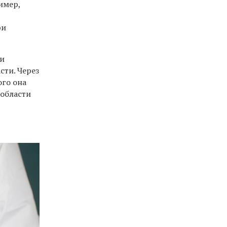
имер,
ри
ли
сти. Через
ого она
 области