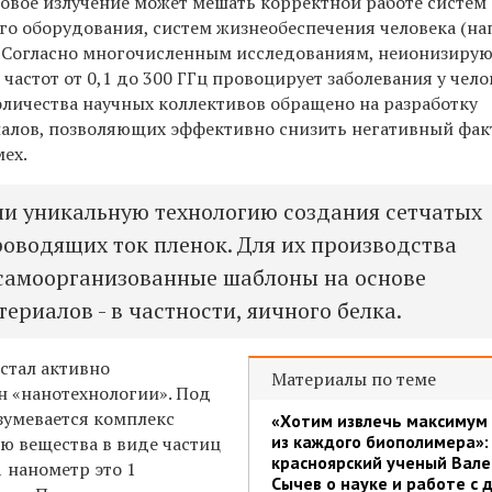
овое излучение может мешать корректной работе систем 
го оборудования, систем жизнеобеспечения человека (на
 Согласно многочисленным исследованиям, неионизиру
 частот от 0,1 до 300 ГГц провоцирует заболевания у чело
личества научных коллективов обращено на разработку
алов, позволяющих эффективно снизить негативный фак
ех.
и уникальную технологию создания сетчатых
оводящих ток пленок. Для их производства
самоорганизованные шаблоны на основе
ериалов - в частности, яичного белка.
 стал активно
Материалы по теме
н «нанотехнологии». Под
зумевается комплекс
«Хотим извлечь максимум
из каждого биополимера»:
ю вещества в виде частиц
красноярский ученый Вал
 нанометр это 1
Сычев о науке и работе с 