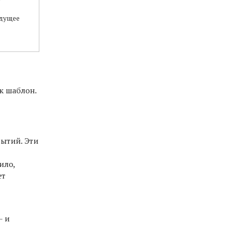
удущее
к шаблон.
ытий. Эти
ило,
ет
- и