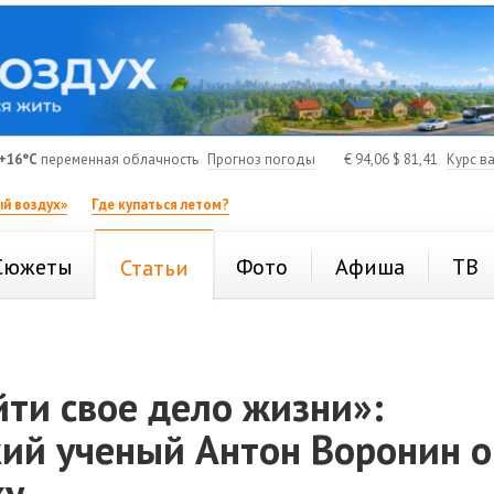
+16°C
переменная облачность
Прогноз погоды
€
94,06
$
81,41
Курс в
й воздух»
Где купаться летом?
Сюжеты
Фото
Афиша
ТВ
Статьи
ти свое дело жизни»:
кий ученый Антон Воронин о
ку