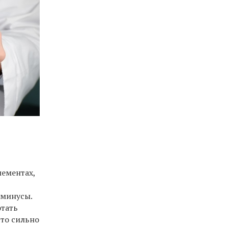
лементах,
о
 минусы.
отать
что сильно