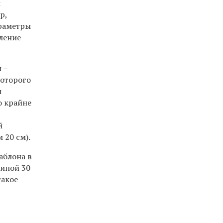
ы
р,
араметры
вление
 –
которого
и
о крайне
й
 20 см).
аблона в
риной 30
такое