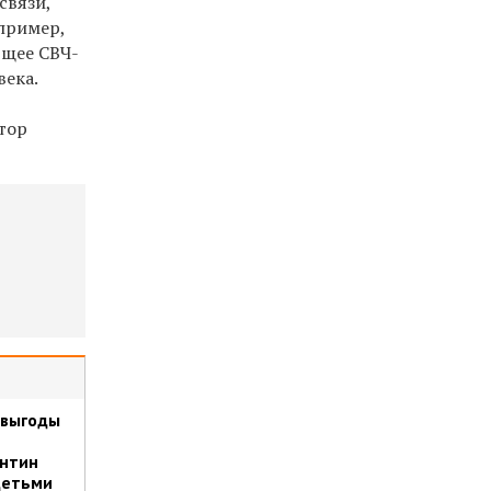
связи,
пример,
ющее СВЧ-
века.
тор
 выгоды
ентин
детьми