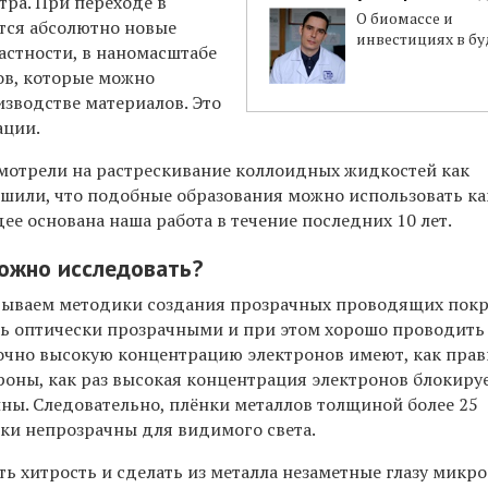
тра. При переходе в
О биомассе и
тся абсолютно новые
инвестициях в б
частности, в наномасштабе
ов, которые можно
изводстве материалов. Это
ации.
смотрели на растрескивание коллоидных жидкостей как
шили, что подобные образования можно использовать ка
дее основана наша работа в течение последних 10 лет.
можно исследовать?
тываем методики создания прозрачных проводящих покр
ь оптически прозрачными и при этом хорошо проводить
точно высокую концентрацию электронов имеют, как прав
роны, как раз высокая концентрация электронов блокиру
ны. Следовательно, плёнки металлов толщиной более 25
ки непрозрачны для видимого света.
 хитрость и сделать из металла незаметные глазу микро