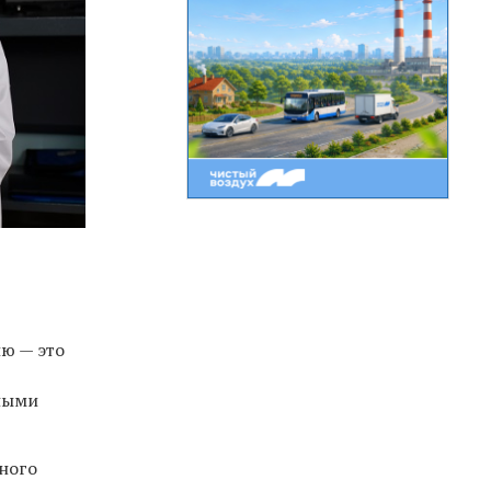
ю — это
чными
ного