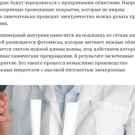
рые будут чередоваться с прозрачными областями. Напр
прозрачные проводящие покрытия, которые не видны
но замечательно проводят электричество можно делать п
ии.
полимерный материал наносится на подложку из стекла и
ей размещается фотомаска, которая затеняет нужные обла
ается светом нужной длины волны, под действием котор
ные химические превращения. В результате засвеченные
орителе. Без такого процесса немыслимо производство
ьных микросхем с высокой плотностью электронных