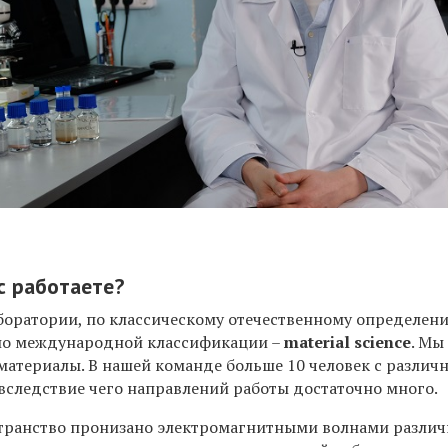
с работаете?
боратории, по классическому отечественному определени
 по международной классификации –
material science
. Мы
материалы. В нашей команде больше 10 человек с разли
 вследствие чего направлений работы достаточно много.
транство пронизано электромагнитными волнами различ