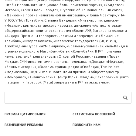
Штабы Навального, «Национал-большевистская партия», «Свидетели
Иеговы», «Армия воли народа», «Русский общенациональный союз»,
«Движение против нелегальной иммиграции», «Правый сектор», УНА-
УНСО, УПА, «Тризуб им. Степана Бандеры», «Мизантропик дивижн»,
«Меджлис крымскотатарского народа», движение «Артподготовка»,
общероссийская политическая партия «Воля», АУЕ, батальоны «Азов» и
«Айдар». Признаны террористическими и запрещены: «Движение
Талибан», «Имарат Кавказ», «Исламское государство» (ИГ, ИГИЛ),
Джебхад-ан-Нусра, «АУМ Синрике», «Братья-мусульмане», «Аль-Каида в
странах исламского Магриба», «Сеть», «Колумбайн». В РФ признана
нежелательной деятельность «Открытой России», издания «Проект
Медиа». СМИ-иноагентами признаны: телеканал «Дождь», «Медуза»,
«Важные истории», «Голос Америки», радио «Свобода», The Insider,
«Медиазона», ОВД-инфо. Иноагентами признаны общество/центр
«Мемориал», «Аналитический Центр Юрия Левады», Сахаровский центр.
Instagram и Facebook (Metа) запрещены в РФ за экстремизм.
ПРАВИЛА ЦИТИРОВАНИЯ
СТАТИСТИКА ПОСЕЩЕНИЙ
РАЗМЕЩЕНИЕ РЕКЛАМЫ
ПОЗВОНИТЬ НАМ