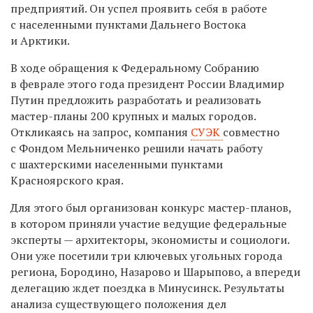
предприятий.
Он успел проявить себя в работе
с
населенными пунктами
Дальнего Востока
и
Арктики.
В ходе обращения к Федеральному Собранию
в феврале этого года
п
резидент России Владимир
Путин предложить разработать и реализовать
мастер-планы 200 крупных и малых городов.
Откликаясь на запрос,
компани
я
СУЭК
совместно
с
Фонд
ом
Мельниченко
решили начать работу
с шахтерскими населенными пунктами
Красноярского края.
Для этого был организован конкурс мастер-планов,
в котором приняли участие ведущие
федеральные
эксперты
— архитекторы, экономисты и социологи.
Они уже посетили три
ключевых угольных города
региона
,
Бородино, Назарово
и
Шарыпово,
а впереди
делегацию ждет поездка в Минусинск.
Результаты
анализа существующего
положения дел