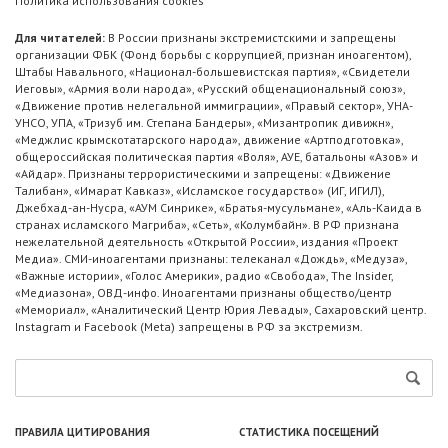
Политика использования cookies
Для читателей:
В России признаны экстремистскими и запрещены
организации ФБК (Фонд борьбы с коррупцией, признан иноагентом),
Штабы Навального, «Национал-большевистская партия», «Свидетели
Иеговы», «Армия воли народа», «Русский общенациональный союз»,
«Движение против нелегальной иммиграции», «Правый сектор», УНА-
УНСО, УПА, «Тризуб им. Степана Бандеры», «Мизантропик дивижн»,
«Меджлис крымскотатарского народа», движение «Артподготовка»,
общероссийская политическая партия «Воля», АУЕ, батальоны «Азов» и
«Айдар». Признаны террористическими и запрещены: «Движение
Талибан», «Имарат Кавказ», «Исламское государство» (ИГ, ИГИЛ),
Джебхад-ан-Нусра, «АУМ Синрике», «Братья-мусульмане», «Аль-Каида в
странах исламского Магриба», «Сеть», «Колумбайн». В РФ признана
нежелательной деятельность «Открытой России», издания «Проект
Медиа». СМИ-иноагентами признаны: телеканал «Дождь», «Медуза»,
«Важные истории», «Голос Америки», радио «Свобода», The Insider,
«Медиазона», ОВД-инфо. Иноагентами признаны общество/центр
«Мемориал», «Аналитический Центр Юрия Левады», Сахаровский центр.
Instagram и Facebook (Metа) запрещены в РФ за экстремизм.
ПРАВИЛА ЦИТИРОВАНИЯ
СТАТИСТИКА ПОСЕЩЕНИЙ