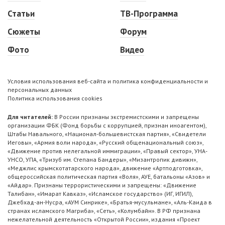
Статьи
ТВ-Программа
Сюжеты
Форум
Фото
Видео
Условия использования веб-сайта и политика конфиденциальности и
персональных данных
Политика использования cookies
Для читателей:
В России признаны экстремистскими и запрещены
организации ФБК (Фонд борьбы с коррупцией, признан иноагентом),
Штабы Навального, «Национал-большевистская партия», «Свидетели
Иеговы», «Армия воли народа», «Русский общенациональный союз»,
«Движение против нелегальной иммиграции», «Правый сектор», УНА-
УНСО, УПА, «Тризуб им. Степана Бандеры», «Мизантропик дивижн»,
«Меджлис крымскотатарского народа», движение «Артподготовка»,
общероссийская политическая партия «Воля», АУЕ, батальоны «Азов» и
«Айдар». Признаны террористическими и запрещены: «Движение
Талибан», «Имарат Кавказ», «Исламское государство» (ИГ, ИГИЛ),
Джебхад-ан-Нусра, «АУМ Синрике», «Братья-мусульмане», «Аль-Каида в
странах исламского Магриба», «Сеть», «Колумбайн». В РФ признана
нежелательной деятельность «Открытой России», издания «Проект