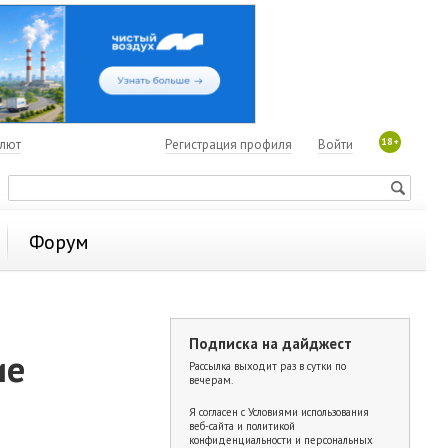
18+
алют
Регистрация профиля
Войти
Форум
Подписка на дайджест
ие
Рассылка выходит раз в сутки по
вечерам.
Я согласен с
Условиями использования
веб-сайта и политикой
конфиденциальности и персональных