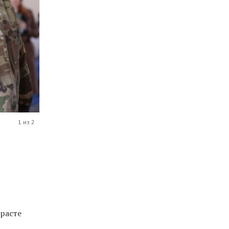
1 из 2
зрасте