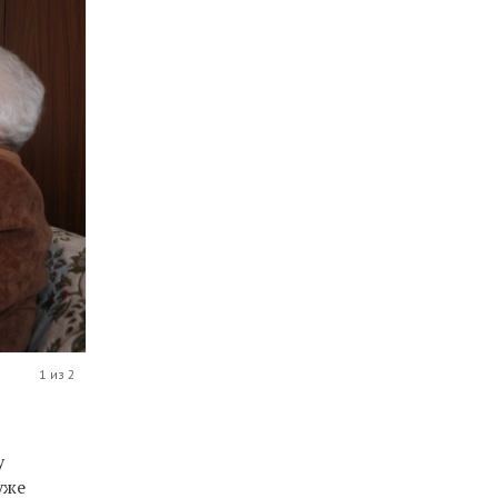
1 из 2
у
уже