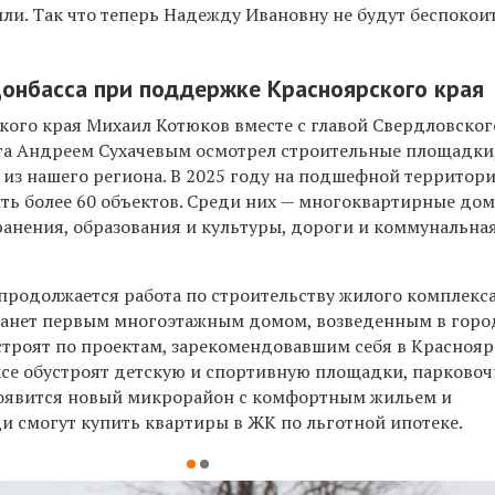
ли. Так что теперь Надежду Ивановну не будут беспокои
онбасса при поддержке Красноярского края
кого края Михаил Котюков вместе с главой Свердловског
а Андреем Сухачевым осмотрел строительные площадки,
 из нашего региона. В 2025 году на подшефной территор
ть более 60 объектов. Среди них — многоквартирные дом
анения, образования и культуры, дороги и коммунальна
 продолжается работа по строительству жилого комплекс
танет первым многоэтажным домом, возведенным в город
 строят по проектам, зарекомендовавшим себя в Красноя
ксе обустроят детскую и спортивную площадки, парково
 появится новый микрорайон с комфортным жильем и
и смогут купить квартиры в ЖК по льготной ипотеке.