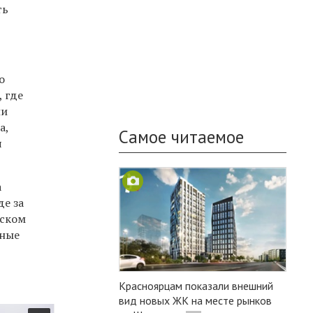
ть
о
 где
ии
а,
Самое читаемое
я
а
е за
рском
чные
Красноярцам показали внешний
вид новых ЖК на месте рынков