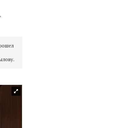
У
прошел
ылову.