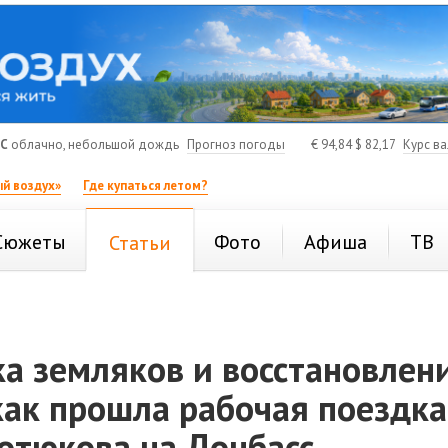
°C
облачно, небольшой дождь
Прогноз погоды
€
94,84
$
82,17
Курс в
й воздух»
Где купаться летом?
Сюжеты
Фото
Афиша
ТВ
Статьи
а земляков и восстановлен
как прошла рабочая поездка
отюкова на Донбасс