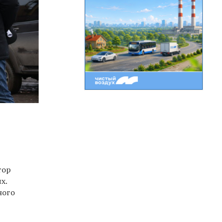
тор
х.
ного