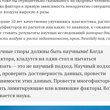
 тоже бы отрицательно сказывалось на здоровье человека
два фактора в прямую зависимость некорректно совершен
е воздуха выросло в разы.
ледние 50 лет качественно улучшилась диагностика, распо
субфакторов из расчетов или каких-то анализов, к сожале
ет ставить результаты научных исследований
(которые до
сти воздуха и роста заболеваемости, прим. Newslab)
под со
учные споры должны быть научными! Когда
ктора, кладутся на один стол и пытаться
язать — это не научный подход. Научный подх
х, проверить достоверность данных, провести
авимости этих данных. Провести многофактор
ить лимитирующие или влияющие факторы. Во
вается наука.