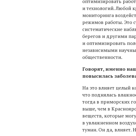
оптимизировать работ
и технологий. Любой 
мониторинга воздейс
режимов работы. Это 
систематические набл
берегов и другими па
и оптимизировать пол
независимыми научным
общественности.
Говорят, именно наш
повысилась заболев
На это влияет целый 
что поднялась влажно
тогда в приморских г
выше, чем в Краснояр
веществ, которые могу
в увлажненном воздух
туман. Он да, влияет. 