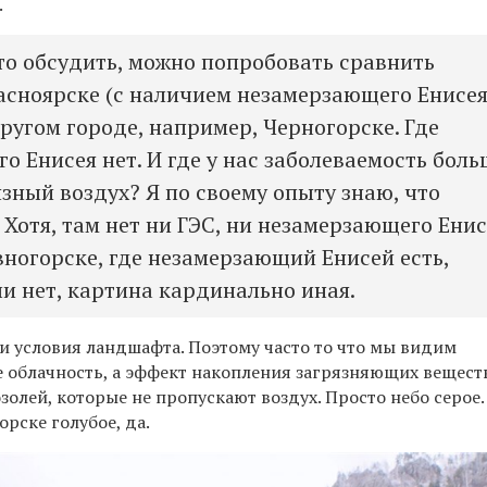
.
это обсудить, можно попробовать сравнить
асноярске (с наличием незамерзающего Енисея
ругом городе, например, Черногорске. Где
о Енисея нет. И где у нас заболеваемость боль
язный воздух? Я по своему опыту знаю, что
 Хотя, там нет ни ГЭС, ни незамерзающего Енис
вногорске, где незамерзающий Енисей есть,
ли нет, картина кардинально иная.
и условия ландшафта. Поэтому часто то что мы видим
е облачность, а эффект накопления загрязняющих вещест
золей, которые не пропускают воздух. Просто небо серое.
орске голубое, да.