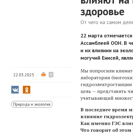
здоровье
От чего на самом дел
22 марта отмечается
Ассамблеей ООН. В ч
и их влиянии на экол
могучий Енисей, явл
Мы попросили климато
22.03.2025
4
лаборатории биогеохим
гидроэлектростанции 
цель — представить ч
учитывающий множест
Природа и экология
В последнее время м
влияние гидроэлект
Как именно ГЭС вли
Что говорит об этом