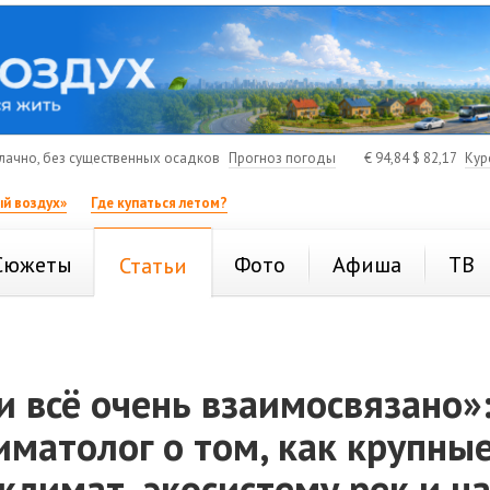
ачно, без существенных осадков
Прогноз погоды
€
94,84
$
82,17
Кур
й воздух»
Где купаться летом?
Сюжеты
Фото
Афиша
ТВ
Статьи
и всё очень взаимосвязано»
матолог о том, как крупные
климат, экосистему рек и н