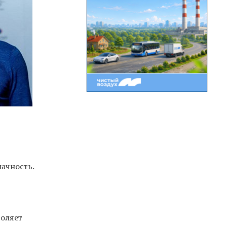
ачность.
воляет