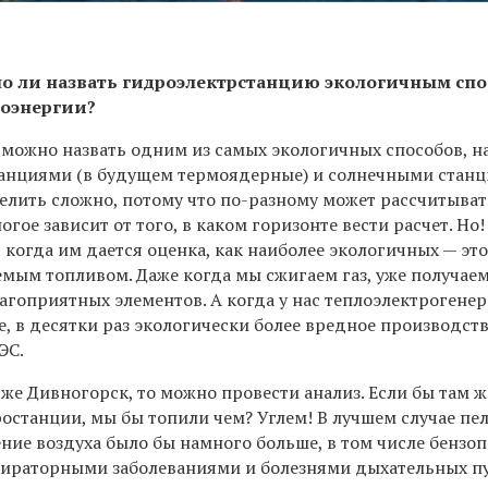
жно ли назвать гидроэлектрстанцию экологичным сп
роэнергии?
можно назвать одним из самых экологичных способов, н
анциями (в будущем термоядерные) и солнечными станц
елить сложно, потому что по-разному может рассчитыват
гое зависит от того, в каком горизонте вести расчет. Но!
когда им дается оценка, как наиболее экологичных — эт
емым топливом. Даже когда мы сжигаем газ, уже получае
агоприятных элементов. А когда у нас теплоэлектрогене
 же, в десятки раз экологически более вредное производст
ЭС.
 же Дивногорск, то можно провести анализ. Если бы там
останции, мы бы топили чем? Углем! В лучшем случае пе
ние воздуха было бы намного больше, в том числе бензо
пираторными заболеваниями и болезнями дыхательных п