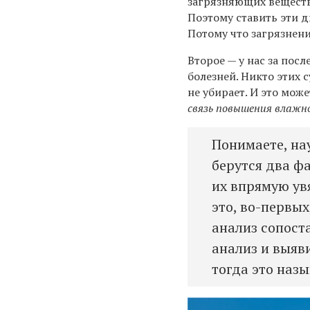
загрязняющих веществ
Поэтому ставить эти 
Потому что загрязнени
Второе — у нас за пос
болезней. Никто этих 
не убирает. И это мож
связь повышения влажно
Понимаете, на
берутся два фа
их впрямую ув
это, во-первы
анализ сопост
анализ и выяв
тогда это назы