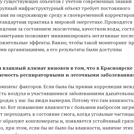
у существующих объектов с учетом современных знаний
крупный инфраструктурный объект требует постоянного
твия на окружающую среду и своевременной корректиро
стандартная практика в мировой энергетике. Проводятся
юдения за состоянием экосистемы, качеством воды, сост
раметрами позволяют минимизировать негативные посл
ожительные эффекты. Важно, чтобы такой мониторинг п
и организациями, а его результаты были доступны
 влажный климат виновен в том, что в Красноярске
аемость респираторными и легочными заболевания
комплекс факторов. Если была бы прямая корреляция межд
сть воздуха и участившимися заболеваниями дыхательных
ородах у нас бы люди вымерли. Потому что там влажност
ске. Вот повышение влажности с большим выбросом заг
т переходить в состояние смога, когда угольные частицы
е образуют конгломераты и, появляется устойчивый гряз
Но, при этом, если бы не было бы влажности, наличие этих