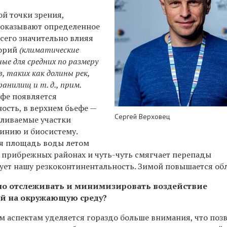
ой точки зрения,
 оказывают определенное
сего значительно влияя
орий
(климатические
ые для средних по размеру
в, таких как долины рек,
анилищ и т. д., прим.
фе появляется
ость, в верхнем бьефе —
Сергей Верховец
ливаемые участки
инию и биосистему.
я площадь воды летом
 прибрежных районах и чуть-чуть смягчает перепады
ует нашу резкоконтинентальность. Зимой повышается обл
о отслеживать и минимизировать воздействие
й на окружающую среду?
м аспектам уделяется гораздо больше внимания, что поз