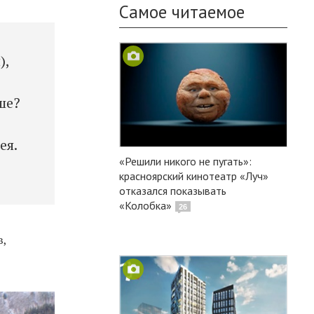
Самое читаемое
),
ше?
ея.
«Решили никого не пугать»:
красноярский кинотеатр «Луч»
отказался показывать
«Колобка»
26
в,