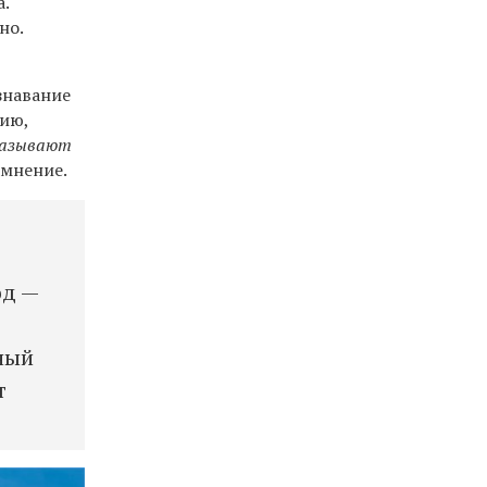
.
но.
знавание
нию,
казывают
мнение.
од —
ный
т