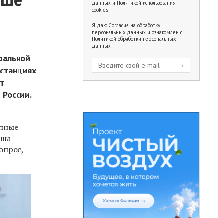
данных
и
Политикой использования
cookies
Я даю
Согласие на обработку
персональных данных
и ознакомлен с
Политикой обработки персональных
данных
ральной
останциях
ет
 России.
упные
аша
опрос,