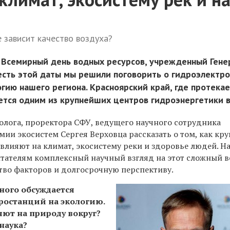
е зависит качество воздуха?
 Всемирный день водных ресурсов, учрежденный Гене
есть этой даты мы решили поговорить о гидроэлектр
огию нашего региона. Красноярский край, где протека
яется одним из крупнейших центров гидроэнергетики в
лога, проректора СФУ, ведущего научного сотрудника
ии экосистем Сергея Верховца рассказать о том, как кр
влияют на климат, экосистему реки и здоровье людей. Н
итателям комплексный научный взгляд на этот сложный в
во факторов и долгосрочную перспективу.
ного обсуждается
ростанций на экологию.
яют на природу вокруг?
 наука?