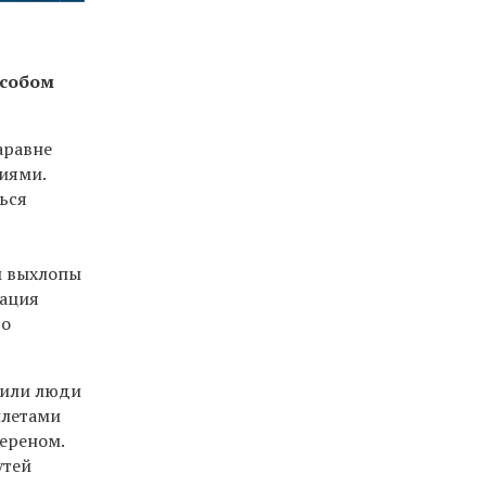
особом
аравне
иями.
ься
о
м выхлопы
рация
во
 жили люди
ллетами
переном.
утей