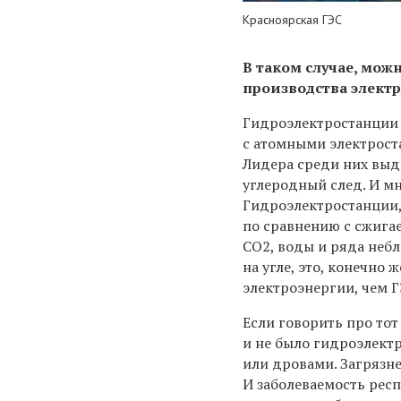
Красноярская ГЭС
В таком случае, мо
производства элект
Гидроэлектростанции 
с атомными электрост
Лидера среди них выд
углеродный след. И мно
Гидроэлектростанции, 
по сравнению с сжига
СО2, воды и ряда небл
на угле, это, конечно
электроэнергии, чем Г
Если говорить про тот
и не было гидроэлектр
или дровами. Загрязне
И заболеваемость рес