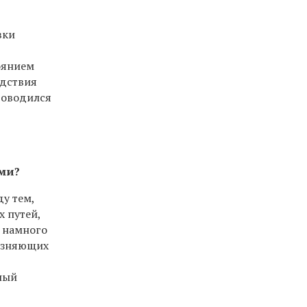
вки
оянием
едствия
роводился
ми?
у тем,
 путей,
ь намного
рязняющих
ный