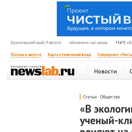
Красноярский край, 9 августа
обновлено: час назад
+16°C
обл
Погода в августе
Карта отключений воды
Спецпроект «Чисты
Новости
/
Статьи
Общество
«В экологи
ученый-кли
влияют на 