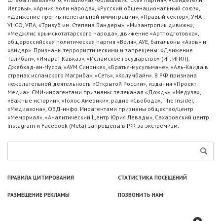
Иеговы», «Армия воли народа», «Русский общенациональный союз»,
«Движение против нелегальной иммиграции», «Правый сектор», УНА-
УНСО, УПА, «Тризуб им. Степана Бандеры», «Мизантропик дивижн»,
«Меджлис крымскотатарского народа», движение «Артподготовка»,
общероссийская политическая партия «Воля», АУЕ, батальоны «Азов» и
«Айдар». Признаны террористическими и запрещены: «Движение
Талибан», «Имарат Кавказ», «Исламское государство» (ИГ, ИГИЛ),
Джебхад-ан-Нусра, «АУМ Синрике», «Братья-мусульмане», «Аль-Каида в
странах исламского Магриба», «Сеть», «Колумбайн». В РФ признана
нежелательной деятельность «Открытой России», издания «Проект
Медиа». СМИ-иноагентами признаны: телеканал «Дождь», «Медуза»,
«Важные истории», «Голос Америки», радио «Свобода», The Insider,
«Медиазона», ОВД-инфо. Иноагентами признаны общество/центр
«Мемориал», «Аналитический Центр Юрия Левады», Сахаровский центр.
Instagram и Facebook (Metа) запрещены в РФ за экстремизм.
ПРАВИЛА ЦИТИРОВАНИЯ
СТАТИСТИКА ПОСЕЩЕНИЙ
РАЗМЕЩЕНИЕ РЕКЛАМЫ
ПОЗВОНИТЬ НАМ