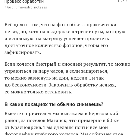
Процесс обработки
1 из 2
Фото: t.me/astro_notesss
Всё дело в том, что на фото объект практически
не видно, хотя на выдержке в три минуты, которую
я использую, на матрицу успевает прилететь
достаточное количество фотонов, чтобы его
зафиксировать.
Если хочется быстрый и сносный результат, то можно
управиться за пару часов, а если запариться,
то можно зависнуть на дни, недели... и так
до бесконечности. Закончить обработку нельзя,
ее можно только остановить.
В каких локациях ты обычно снимаешь?
Вместе с приятелем мы выезжаем в Березовский
район, за поселок Маганск, что примерно в 60 км
от Красноярска. Там сделаны почти все мои
фотографии глубокого космоса. Мы собираем свое