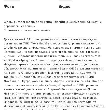
Фото
Видео
Условия использования веб-сайта и политика конфиденциальности и
персональных данных
Политика использования cookies
Для читателей:
В России признаны экстремистскими и запрещены
организации ФБК (Фонд борьбы с коррупцией, признан иноагентом),
Штабы Навального, «Национал-большевистская партия», «Свидетели
Иеговы», «Армия воли народа», «Русский общенациональный союз»,
«Движение против нелегальной иммиграции», «Правый сектор», УНА-
УНСО, УПА, «Тризуб им. Степана Бандеры», «Мизантропик дивижн»,
«Меджлис крымскотатарского народа», движение «Артподготовка»,
общероссийская политическая партия «Воля», АУЕ, батальоны «Азов» и
«Айдар». Признаны террористическими и запрещены: «Движение
Талибан», «Имарат Кавказ», «Исламское государство» (ИГ, ИГИЛ),
Джебхад-ан-Нусра, «АУМ Синрике», «Братья-мусульмане», «Аль-Каида в
странах исламского Магриба», «Сеть», «Колумбайн». В РФ признана
нежелательной деятельность «Открытой России», издания «Проект
Медиа». СМИ-иноагентами признаны: телеканал «Дождь», «Медуза»,
«Важные истории», «Голос Америки», радио «Свобода», The Insider,
«Медиазона», ОВД-инфо. Иноагентами признаны общество/центр
«Мемориал», «Аналитический Центр Юрия Левады», Сахаровский центр.