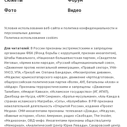
Сюжеты
Форум
Фото
Видео
Условия использования веб-сайта и политика конфиденциальности и
персональных данных
Политика использования cookies
Для читателей:
В России признаны экстремистскими и запрещены
организации ФБК (Фонд борьбы с коррупцией, признан иноагентом),
Штабы Навального, «Национал-большевистская партия», «Свидетели
Иеговы», «Армия воли народа», «Русский общенациональный союз»,
«Движение против нелегальной иммиграции», «Правый сектор», УНА-
УНСО, УПА, «Тризуб им. Степана Бандеры», «Мизантропик дивижн»,
«Меджлис крымскотатарского народа», движение «Артподготовка»,
общероссийская политическая партия «Воля», АУЕ, батальоны «Азов» и
«Айдар». Признаны террористическими и запрещены: «Движение
Талибан», «Имарат Кавказ», «Исламское государство» (ИГ, ИГИЛ),
Джебхад-ан-Нусра, «АУМ Синрике», «Братья-мусульмане», «Аль-Каида в
странах исламского Магриба», «Сеть», «Колумбайн». В РФ признана
нежелательной деятельность «Открытой России», издания «Проект
Медиа». СМИ-иноагентами признаны: телеканал «Дождь», «Медуза»,
«Важные истории», «Голос Америки», радио «Свобода», The Insider,
«Медиазона», ОВД-инфо. Иноагентами признаны общество/центр
«Мемориал», «Аналитический Центр Юрия Левады», Сахаровский центр.