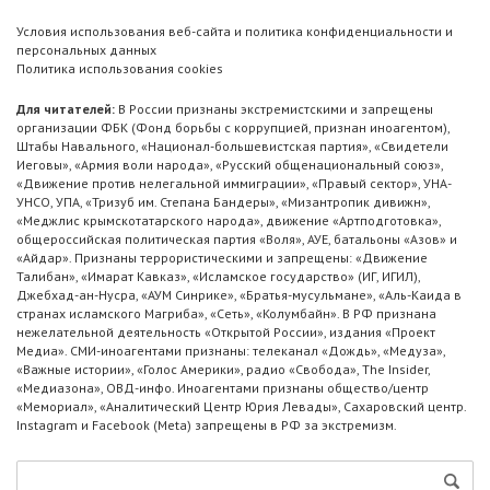
Условия использования веб-сайта и политика конфиденциальности и
персональных данных
Политика использования cookies
Для читателей:
В России признаны экстремистскими и запрещены
организации ФБК (Фонд борьбы с коррупцией, признан иноагентом),
Штабы Навального, «Национал-большевистская партия», «Свидетели
Иеговы», «Армия воли народа», «Русский общенациональный союз»,
«Движение против нелегальной иммиграции», «Правый сектор», УНА-
УНСО, УПА, «Тризуб им. Степана Бандеры», «Мизантропик дивижн»,
«Меджлис крымскотатарского народа», движение «Артподготовка»,
общероссийская политическая партия «Воля», АУЕ, батальоны «Азов» и
«Айдар». Признаны террористическими и запрещены: «Движение
Талибан», «Имарат Кавказ», «Исламское государство» (ИГ, ИГИЛ),
Джебхад-ан-Нусра, «АУМ Синрике», «Братья-мусульмане», «Аль-Каида в
странах исламского Магриба», «Сеть», «Колумбайн». В РФ признана
нежелательной деятельность «Открытой России», издания «Проект
Медиа». СМИ-иноагентами признаны: телеканал «Дождь», «Медуза»,
«Важные истории», «Голос Америки», радио «Свобода», The Insider,
«Медиазона», ОВД-инфо. Иноагентами признаны общество/центр
«Мемориал», «Аналитический Центр Юрия Левады», Сахаровский центр.
Instagram и Facebook (Metа) запрещены в РФ за экстремизм.