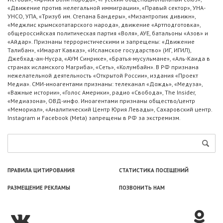
«Движение против нелегальной иммиграции», «Правый сектор», УНА-
УНСО, УПА, «Тризуб им. Степана Бандеры», «Мизантропик дивижн»,
«Меджлис крымскотатарского народа», движение «Артподготовка»,
общероссийская политическая партия «Воля», АУЕ, батальоны «Азов» и
«Айдар». Признаны террористическими и запрещены: «Движение
Талибан», «Имарат Кавказ», «Исламское государство» (ИГ, ИГИЛ),
Джебхад-ан-Нусра, «АУМ Синрике», «Братья-мусульмане», «Аль-Каида в
странах исламского Магриба», «Сеть», «Колумбайн». В РФ признана
нежелательной деятельность «Открытой России», издания «Проект
Медиа». СМИ-иноагентами признаны: телеканал «Дождь», «Медуза»,
«Важные истории», «Голос Америки», радио «Свобода», The Insider,
«Медиазона», ОВД-инфо. Иноагентами признаны общество/центр
«Мемориал», «Аналитический Центр Юрия Левады», Сахаровский центр.
Instagram и Facebook (Metа) запрещены в РФ за экстремизм.
ПРАВИЛА ЦИТИРОВАНИЯ
СТАТИСТИКА ПОСЕЩЕНИЙ
РАЗМЕЩЕНИЕ РЕКЛАМЫ
ПОЗВОНИТЬ НАМ