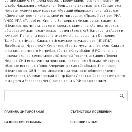
организации ФБК (Фонд борьбы с коррупцией, признан иноагентом),
Штабы Навального, «Национал-большевистская партия», «Свидетели
Иеговы», «Армия воли народа», «Русский общенациональный союз»,
«Движение против нелегальной иммиграции», «Правый сектор», УНА-
УНСО, УПА, «Тризуб им. Степана Бандеры», «Мизантропик дивижн»,
«Меджлис крымскотатарского народа», движение «Артподготовка»,
общероссийская политическая партия «Воля», АУЕ, батальоны «Азов» и
«Айдар». Признаны террористическими и запрещены: «Движение
Талибан», «Имарат Кавказ», «Исламское государство» (ИГ, ИГИЛ),
Джебхад-ан-Нусра, «АУМ Синрике», «Братья-мусульмане», «Аль-Каида в
странах исламского Магриба», «Сеть», «Колумбайн». В РФ признана
нежелательной деятельность «Открытой России», издания «Проект
Медиа». СМИ-иноагентами признаны: телеканал «Дождь», «Медуза»,
«Важные истории», «Голос Америки», радио «Свобода», The Insider,
«Медиазона», ОВД-инфо. Иноагентами признаны общество/центр
«Мемориал», «Аналитический Центр Юрия Левады», Сахаровский центр.
Instagram и Facebook (Metа) запрещены в РФ за экстремизм.
ПРАВИЛА ЦИТИРОВАНИЯ
СТАТИСТИКА ПОСЕЩЕНИЙ
РАЗМЕЩЕНИЕ РЕКЛАМЫ
ПОЗВОНИТЬ НАМ