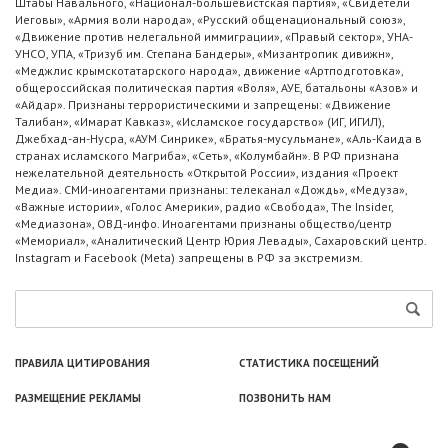
Штабы Навального, «Национал-большевистская партия», «Свидетели
Иеговы», «Армия воли народа», «Русский общенациональный союз»,
«Движение против нелегальной иммиграции», «Правый сектор», УНА-
УНСО, УПА, «Тризуб им. Степана Бандеры», «Мизантропик дивижн»,
«Меджлис крымскотатарского народа», движение «Артподготовка»,
общероссийская политическая партия «Воля», АУЕ, батальоны «Азов» и
«Айдар». Признаны террористическими и запрещены: «Движение
Талибан», «Имарат Кавказ», «Исламское государство» (ИГ, ИГИЛ),
Джебхад-ан-Нусра, «АУМ Синрике», «Братья-мусульмане», «Аль-Каида в
странах исламского Магриба», «Сеть», «Колумбайн». В РФ признана
нежелательной деятельность «Открытой России», издания «Проект
Медиа». СМИ-иноагентами признаны: телеканал «Дождь», «Медуза»,
«Важные истории», «Голос Америки», радио «Свобода», The Insider,
«Медиазона», ОВД-инфо. Иноагентами признаны общество/центр
«Мемориал», «Аналитический Центр Юрия Левады», Сахаровский центр.
Instagram и Facebook (Metа) запрещены в РФ за экстремизм.
ПРАВИЛА ЦИТИРОВАНИЯ
СТАТИСТИКА ПОСЕЩЕНИЙ
РАЗМЕЩЕНИЕ РЕКЛАМЫ
ПОЗВОНИТЬ НАМ