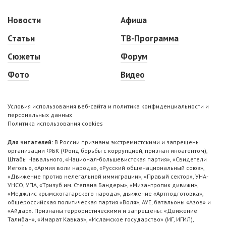
Новости
Афиша
Статьи
ТВ-Программа
Сюжеты
Форум
Фото
Видео
Условия использования веб-сайта и политика конфиденциальности и
персональных данных
Политика использования cookies
Для читателей:
В России признаны экстремистскими и запрещены
организации ФБК (Фонд борьбы с коррупцией, признан иноагентом),
Штабы Навального, «Национал-большевистская партия», «Свидетели
Иеговы», «Армия воли народа», «Русский общенациональный союз»,
«Движение против нелегальной иммиграции», «Правый сектор», УНА-
УНСО, УПА, «Тризуб им. Степана Бандеры», «Мизантропик дивижн»,
«Меджлис крымскотатарского народа», движение «Артподготовка»,
общероссийская политическая партия «Воля», АУЕ, батальоны «Азов» и
«Айдар». Признаны террористическими и запрещены: «Движение
Талибан», «Имарат Кавказ», «Исламское государство» (ИГ, ИГИЛ),