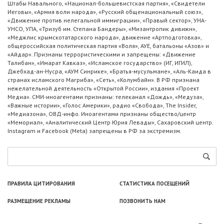
Штабы Навального, «Национал-большевистская партия», «Свидетели
Иеговы», «Армия воли народа», «Русский общенациональный союз»,
«Движение против нелегальной иммиграции», «Правый сектор», УНА-
УНСО, УПА, «Тризуб им. Степана Бандеры», «Мизантропик дивижн»,
«Меджлис крымскотатарского народа», движение «Артподготовка»,
общероссийская политическая партия «Воля», АУЕ, батальоны «Азов» и
«Айдар». Признаны террористическими и запрещены: «Движение
Талибан», «Имарат Кавказ», «Исламское государство» (ИГ, ИГИЛ),
Джебхад-ан-Нусра, «АУМ Синрике», «Братья-мусульмане», «Аль-Каида в
странах исламского Магриба», «Сеть», «Колумбайн». В РФ признана
нежелательной деятельность «Открытой России», издания «Проект
Медиа». СМИ-иноагентами признаны: телеканал «Дождь», «Медуза»,
«Важные истории», «Голос Америки», радио «Свобода», The Insider,
«Медиазона», ОВД-инфо. Иноагентами признаны общество/центр
«Мемориал», «Аналитический Центр Юрия Левады», Сахаровский центр.
Instagram и Facebook (Metа) запрещены в РФ за экстремизм.
ПРАВИЛА ЦИТИРОВАНИЯ
СТАТИСТИКА ПОСЕЩЕНИЙ
РАЗМЕЩЕНИЕ РЕКЛАМЫ
ПОЗВОНИТЬ НАМ