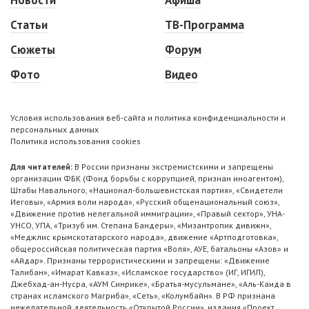
Новости
Афиша
Статьи
ТВ-Программа
Сюжеты
Форум
Фото
Видео
Условия использования веб-сайта и политика конфиденциальности и
персональных данных
Политика использования cookies
Для читателей:
В России признаны экстремистскими и запрещены
организации ФБК (Фонд борьбы с коррупцией, признан иноагентом),
Штабы Навального, «Национал-большевистская партия», «Свидетели
Иеговы», «Армия воли народа», «Русский общенациональный союз»,
«Движение против нелегальной иммиграции», «Правый сектор», УНА-
УНСО, УПА, «Тризуб им. Степана Бандеры», «Мизантропик дивижн»,
«Меджлис крымскотатарского народа», движение «Артподготовка»,
общероссийская политическая партия «Воля», АУЕ, батальоны «Азов» и
«Айдар». Признаны террористическими и запрещены: «Движение
Талибан», «Имарат Кавказ», «Исламское государство» (ИГ, ИГИЛ),
Джебхад-ан-Нусра, «АУМ Синрике», «Братья-мусульмане», «Аль-Каида в
странах исламского Магриба», «Сеть», «Колумбайн». В РФ признана
нежелательной деятельность «Открытой России», издания «Проект