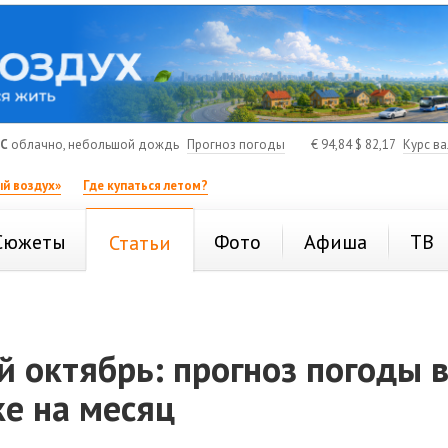
°C
облачно, небольшой дождь
Прогноз погоды
€
94,84
$
82,17
Курс в
й воздух»
Где купаться летом?
Сюжеты
Фото
Афиша
ТВ
Статьи
 октябрь: прогноз погоды 
е на месяц