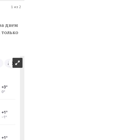
1 из 2
ра днем
 только