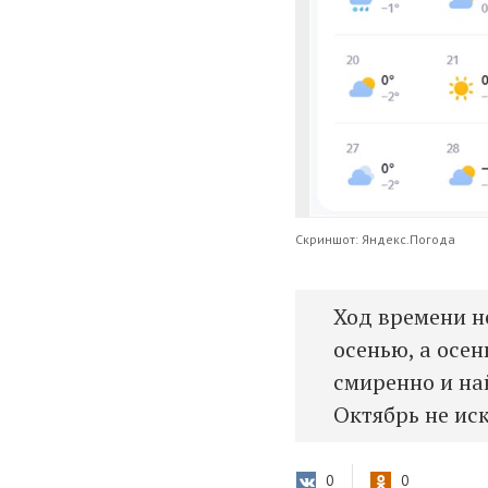
Скриншот: Яндекс.Погода
Ход времени н
осенью, а осен
смиренно и на
Октябрь не ис
0
0