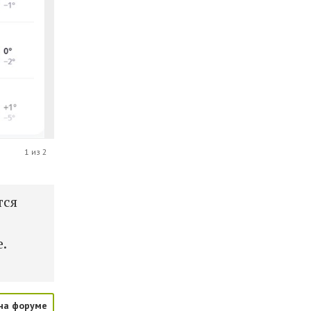
1 из 2
тся
е.
на форуме