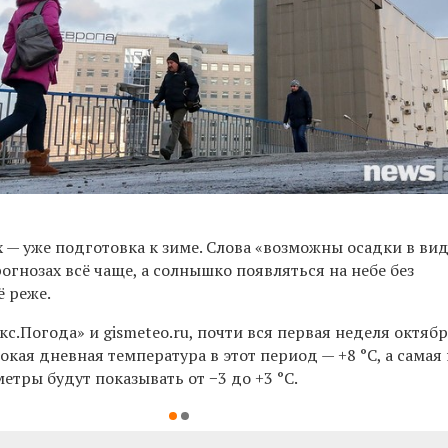
х
—
уже подготовка к зиме. Слова
«
возможны осадки в вид
рогнозах
всё
чаще, а солнышко появляться на небе без
ё
реже.
кс.Погода
»
и gismeteo.ru, почти вся первая неделя октяб
окая дневная температура в этот период
—
+8 °С, а самая
метры будут показывать от −3 до +3 °С.