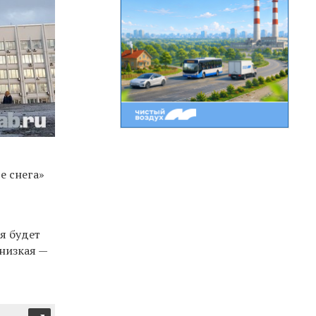
е снега
»
ря будет
 низкая
—