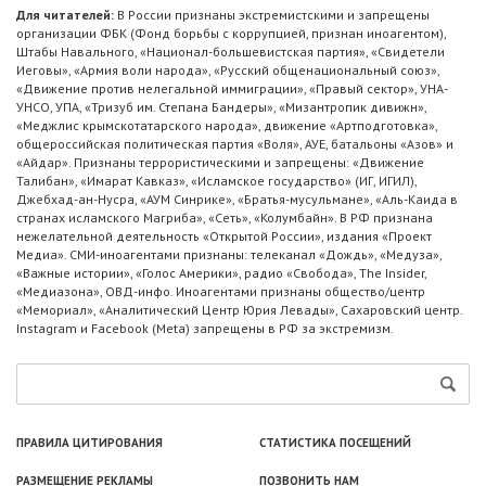
Для читателей:
В России признаны экстремистскими и запрещены
организации ФБК (Фонд борьбы с коррупцией, признан иноагентом),
Штабы Навального, «Национал-большевистская партия», «Свидетели
Иеговы», «Армия воли народа», «Русский общенациональный союз»,
«Движение против нелегальной иммиграции», «Правый сектор», УНА-
УНСО, УПА, «Тризуб им. Степана Бандеры», «Мизантропик дивижн»,
«Меджлис крымскотатарского народа», движение «Артподготовка»,
общероссийская политическая партия «Воля», АУЕ, батальоны «Азов» и
«Айдар». Признаны террористическими и запрещены: «Движение
Талибан», «Имарат Кавказ», «Исламское государство» (ИГ, ИГИЛ),
Джебхад-ан-Нусра, «АУМ Синрике», «Братья-мусульмане», «Аль-Каида в
странах исламского Магриба», «Сеть», «Колумбайн». В РФ признана
нежелательной деятельность «Открытой России», издания «Проект
Медиа». СМИ-иноагентами признаны: телеканал «Дождь», «Медуза»,
«Важные истории», «Голос Америки», радио «Свобода», The Insider,
«Медиазона», ОВД-инфо. Иноагентами признаны общество/центр
«Мемориал», «Аналитический Центр Юрия Левады», Сахаровский центр.
Instagram и Facebook (Metа) запрещены в РФ за экстремизм.
ПРАВИЛА ЦИТИРОВАНИЯ
СТАТИСТИКА ПОСЕЩЕНИЙ
РАЗМЕЩЕНИЕ РЕКЛАМЫ
ПОЗВОНИТЬ НАМ