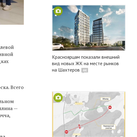
улевой
тивной
Красноярцам показали внешний
дках
вид новых ЖК на месте рынков
на Шахтеров
44
ска. Всего
ольном
плина —
очча,
ва,