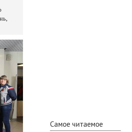
о
нь,
Самое читаемое