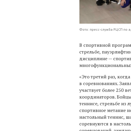
Фото: пресс-служба РЦСП по 
В спортивной програм
стрельбе, пауэрлифтин
дисциплине — спортив
многофункциональных 
«Это третий раз, когд
в соревнованиях. Заяв
участвует более 250 в
координаторов. Бойцы
теннисе, стрельбе из 
спортивное метание н
настольный теннис, ш
соревнуются в настоль
соревнований, замдир