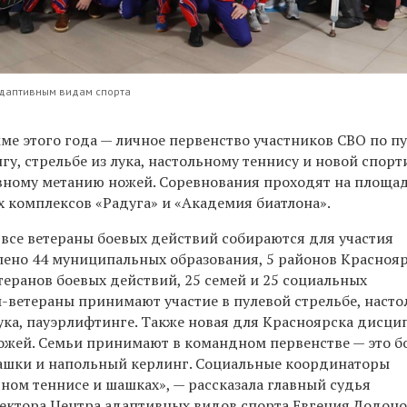
адаптивным видам спорта
ме этого года — личное первенство участников СВО по п
гу, стрельбе из лука, настольному теннису и новой спор
ному метанию ножей. Соревнования проходят на площа
комплексов «Радуга» и «Академия биатлона».
а все ветераны боевых действий собираются для участия
лено 44 муниципальных образования, 5 районов Краснояр
етеранов боевых действий, 25 семей и 25 социальных
-ветераны принимают участие в пулевой стрельбе, наст
лука, пауэрлифтинге. Также новая для Красноярска дисци
ожей. Семьи принимают в командном первенстве — это б
ашки и напольный керлинг. Социальные координаторы
ном теннисе и шашках», — рассказала главный судья
ектора Центра адаптивных видов спорта Евгения Додоно