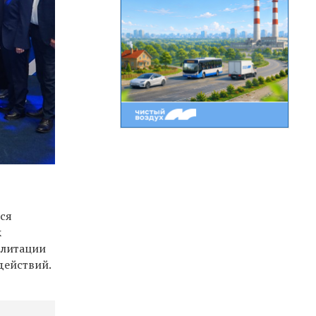
тся
к
илитации
действий.