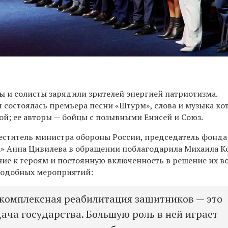
ы и солисты зарядили зрителей энергией патриотизма.
я состоялась премьера песни «Штурм», слова и музыка ко
ой; ее авторы — бойцы с позывными Енисей и Союз.
меститель министра обороны России, председатель фонда
» Анна Цивилева в обращении поблагодарила Михаила К
ние к героям и постоянную включенность в решение их в
подобных мероприятий:
комплексная реабилитация защитников — это
ача государства. Большую роль в ней играет