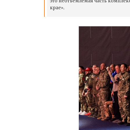
это неотъемлемая часть компле
крае».