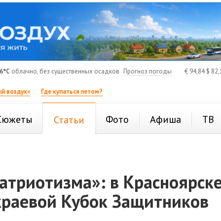
6°C
облачно, без существенных осадков
Прогноз погоды
€
94,84
$
82,
й воздух»
Где купаться летом?
Сюжеты
Фото
Афиша
ТВ
Статьи
атриотизма»: в Красноярск
краевой Кубок Защитников