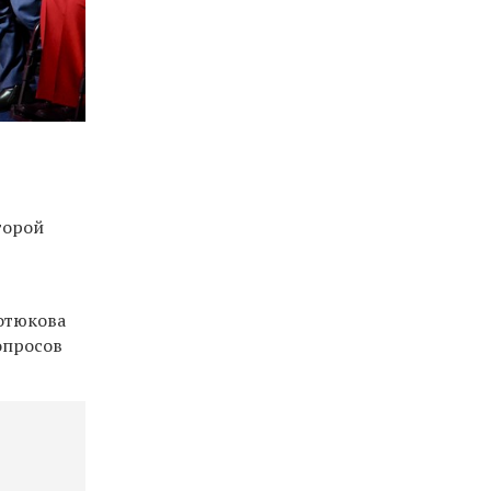
торой
отюкова
опросов