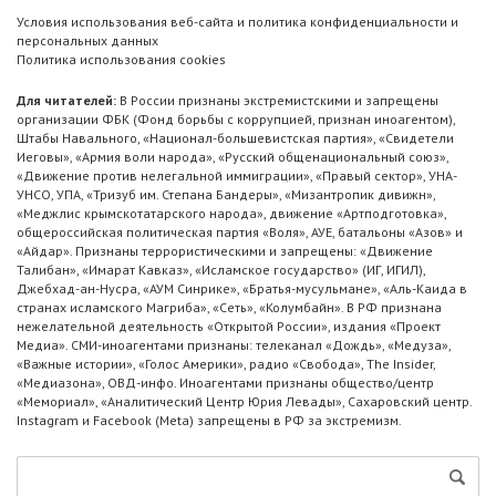
Условия использования веб-сайта и политика конфиденциальности и
персональных данных
Политика использования cookies
Для читателей:
В России признаны экстремистскими и запрещены
организации ФБК (Фонд борьбы с коррупцией, признан иноагентом),
Штабы Навального, «Национал-большевистская партия», «Свидетели
Иеговы», «Армия воли народа», «Русский общенациональный союз»,
«Движение против нелегальной иммиграции», «Правый сектор», УНА-
УНСО, УПА, «Тризуб им. Степана Бандеры», «Мизантропик дивижн»,
«Меджлис крымскотатарского народа», движение «Артподготовка»,
общероссийская политическая партия «Воля», АУЕ, батальоны «Азов» и
«Айдар». Признаны террористическими и запрещены: «Движение
Талибан», «Имарат Кавказ», «Исламское государство» (ИГ, ИГИЛ),
Джебхад-ан-Нусра, «АУМ Синрике», «Братья-мусульмане», «Аль-Каида в
странах исламского Магриба», «Сеть», «Колумбайн». В РФ признана
нежелательной деятельность «Открытой России», издания «Проект
Медиа». СМИ-иноагентами признаны: телеканал «Дождь», «Медуза»,
«Важные истории», «Голос Америки», радио «Свобода», The Insider,
«Медиазона», ОВД-инфо. Иноагентами признаны общество/центр
«Мемориал», «Аналитический Центр Юрия Левады», Сахаровский центр.
Instagram и Facebook (Metа) запрещены в РФ за экстремизм.