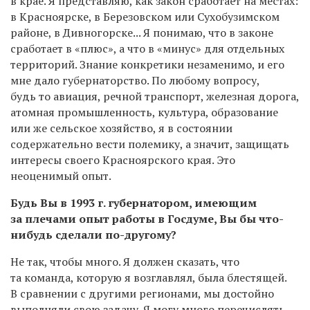
в крае. Я представляю, как закон сработает на местах:
в Красноярске, в Березовском или Сухобузимском
районе, в Дивногорске... Я понимаю, что в законе
сработает в «плюс», а что в «минус» для отдельных
территорий. Знание конкретики незаменимо, и его
мне дало губернаторство. По любому вопросу,
будь то авиация, речной транспорт, железная дорога,
атомная промышленность, культура, образование
или же сельское хозяйство, я в состоянии
содержательно вести полемику, а значит, защищать
интересы своего Красноярского края. Это
неоценимый опыт.
Будь Вы в 1993 г. губернатором, имеющим
за плечами опыт работы в Госдуме, Вы бы что-
нибудь сделали по-другому?
Не так, чтобы много. Я должен сказать, что
та команда, которую я возглавлял, была блестящей.
В сравнении с другими регионами, мы достойно
выполняли свою задачу. Я могу много перечислять,