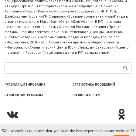
общероссийская политическая партия «Воля», АУЕ, батальоны «Азов» и
«Айдар». Признаны террористическими и запрещены: «Движение
Талибан», «Имарат Кавказ», «Исламское государство» (ИГ, ИГИЛ),
Джебхад-ан-Нусра, «АУМ Синрике», «Братья-мусульмане», «Аль-Каида в
странах исламского Магриба», «Сеть», «Колумбайн». В РФ признана
нежелательной деятельность «Открытой России», издания «Проект
Медиа». СМИ-иноагентами признаны: телеканал «Дождь», «Медуза»,
«Важные истории», «Голос Америки», радио «Свобода», The Insider,
«Медиазона», ОВД-инфо. Иноагентами признаны общество/центр
«Мемориал», «Аналитический Центр Юрия Левады», Сахаровский центр.
Instagram и Facebook (Metа) запрещены в РФ за экстремизм.
ПРАВИЛА ЦИТИРОВАНИЯ
СТАТИСТИКА ПОСЕЩЕНИЙ
РАЗМЕЩЕНИЕ РЕКЛАМЫ
ПОЗВОНИТЬ НАМ
We use cookies to ensure that you have the best experience on our website. If
© ООО «Лаборатория Новоcтей», 2003—2026.