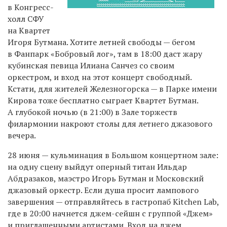
в Конгресс-
холл СФУ
на Квартет
Игоря Бутмана. Хотите летней свободы — бегом
в Фанпарк «Бобровый лог», там в 18:00 даст жару
кубинская певица Илиана Санчез со своим
оркестром, и вход на этот концерт свободный.
Кстати, для жителей Железногорска — в Парке имени
Кирова тоже бесплатно сыграет Квартет Бутман.
А глубокой ночью (в 21:00) в Зале торжеств
филармонии накроют столы для летнего джазового
вечера.
28 июня — кульминация в Большом концертном зале:
на одну сцену выйдут оперный титан Ильдар
Абдразаков, маэстро Игорь Бутман и Московский
джазовый оркестр. Если душа просит лампового
завершения — отправляйтесь в гастропаб Kitchen Lab,
где в 20:00 начнется джем-сейшн с группой «Джем»
и приглашенными артистами. Вход на джем