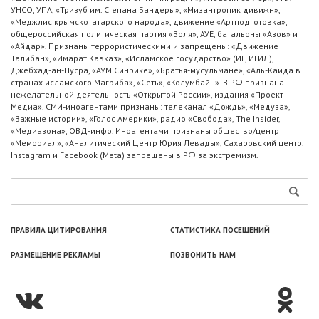
УНСО, УПА, «Тризуб им. Степана Бандеры», «Мизантропик дивижн»,
«Меджлис крымскотатарского народа», движение «Артподготовка»,
общероссийская политическая партия «Воля», АУЕ, батальоны «Азов» и
«Айдар». Признаны террористическими и запрещены: «Движение
Талибан», «Имарат Кавказ», «Исламское государство» (ИГ, ИГИЛ),
Джебхад-ан-Нусра, «АУМ Синрике», «Братья-мусульмане», «Аль-Каида в
странах исламского Магриба», «Сеть», «Колумбайн». В РФ признана
нежелательной деятельность «Открытой России», издания «Проект
Медиа». СМИ-иноагентами признаны: телеканал «Дождь», «Медуза»,
«Важные истории», «Голос Америки», радио «Свобода», The Insider,
«Медиазона», ОВД-инфо. Иноагентами признаны общество/центр
«Мемориал», «Аналитический Центр Юрия Левады», Сахаровский центр.
Instagram и Facebook (Metа) запрещены в РФ за экстремизм.
ПРАВИЛА ЦИТИРОВАНИЯ
СТАТИСТИКА ПОСЕЩЕНИЙ
РАЗМЕЩЕНИЕ РЕКЛАМЫ
ПОЗВОНИТЬ НАМ