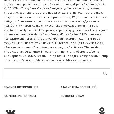
«Движение против нелегальной иммиграции», «Правый сектор», УНА-
УНСО, УПА, «Тризуб им. Степана Бандеры», «Мизантропик дивижн»,
«Меджлис крымскотатарского народа», движение «Артподготовка»,
общероссийская политическая партия «Воля», АУЕ, батальоны «Азов» и
«Айдар». Признаны террористическими и запрещены: «Движение
Талибан», «Имарат Кавказ», «Исламское государство» (ИГ, ИГИЛ),
Джебхад-ан-Нусра, «АУМ Синрике», «Братья-мусульмане», «Аль-Каида в
странах исламского Магриба», «Сеть», «Колумбайн». В РФ признана
нежелательной деятельность «Открытой России», издания «Проект
Медиа». СМИ-иноагентами признаны: телеканал «Дождь», «Медуза»,
«Важные истории», «Голос Америки», радио «Свобода», The Insider,
«Медиазона», ОВД-инфо. Иноагентами признаны общество/центр
«Мемориал», «Аналитический Центр Юрия Левады», Сахаровский центр.
Instagram и Facebook (Metа) запрещены в РФ за экстремизм.
ПРАВИЛА ЦИТИРОВАНИЯ
СТАТИСТИКА ПОСЕЩЕНИЙ
РАЗМЕЩЕНИЕ РЕКЛАМЫ
ПОЗВОНИТЬ НАМ