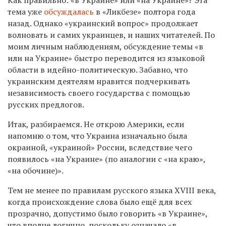
тема уже
обсуждалась
в «Ликбезе» полтора года
назад. Однако «украинский вопрос» продолжает
волновать и самих украинцев, и наших читателей. По
моим личным наблюдениям, обсуждение темы «в
или на Украине» быстро переводится из языковой
области в идейно-политическую. Забавно, что
украинским деятелям нравится подчеркивать
независимость своего государства с помощью
русских предлогов.
Итак, разбираемся. Не открою Америки, если
напомню о том, что Украина изначально была
окраиной, «украиной» России, вследствие чего
появилось «на Украине» (по аналогии с «на краю»,
«на обочине)».
Тем не менее по правилам русского языка XVIII века,
когда происхождение слова было ещё для всех
прозрачно, допустимо было говорить «в Украине»,
что вполне логично, поскольку означало «в