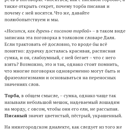
также открыть секрет, почему торба писаная и
почему с ней носятся. Что же, давайте
полюбопытствуем и мы.
«
Носится, как дурень с писаною торбой
» – в таком виде
записана эта поговорка в толковом словаре Даля.
Если трактовать её дословно, то вроде бы всё
понятно: дурачку досталась красивая, расписная
сумка, и он, слабоумный, с ней бегает – что с него
взять? Возможно, это и так, однако стоит помнить,
что многие поговорки одновременно могут быть и
фразеологизмами и основываться на переносных
значениях слов.
Торба
, в общем смысле, – сумка, однако чаще так
называли небольшой мешок, надеваемый лошадям
на морду, с овсом, чтобы они его ели, не рассыпая.
Писаный
значит цветистый, пёстрый, украшенный.
На нижегородском диалекте, как следует из того же