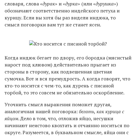
словаря, слова «
дурак
» и «
дурка
» (или «
дурушка
»)
обозначают соответственно индейского петуха и
курицу. Если вы хотя бы раз видели индюка, то
смысл поговорки вам тут же станет ясен.
Когда индюк бегает по двору, его бородка (мясистый
нарост под клювом) действительно прыгает из
стороны в сторону, как подвешенная цветная
сумочка. Вот и вся премудрость. А когда говорят, что
кто-то носится с чем-то, как дурень с писаной
торбой, то это совсем не обязательно оскорбление.
Уточнить смысл выражения поможет другая,
аналогичная нашей поговорка:
бегать, как курица с
яйцом
. Дело в том, что, отложив яйцо, несушки
начинают неистово квохтать и отчаянно носиться по
округе. Разумеется, в буквальном смысле, яйца они с