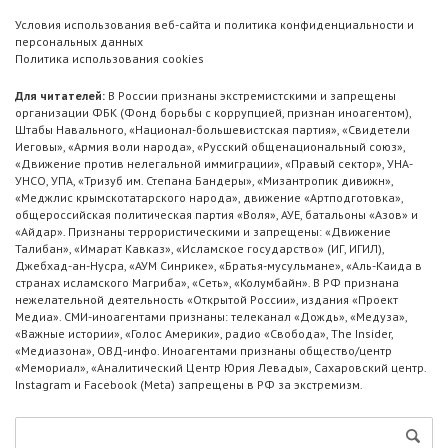
Условия использования веб-сайта и политика конфиденциальности и
персональных данных
Политика использования cookies
Для читателей:
В России признаны экстремистскими и запрещены
организации ФБК (Фонд борьбы с коррупцией, признан иноагентом),
Штабы Навального, «Национал-большевистская партия», «Свидетели
Иеговы», «Армия воли народа», «Русский общенациональный союз»,
«Движение против нелегальной иммиграции», «Правый сектор», УНА-
УНСО, УПА, «Тризуб им. Степана Бандеры», «Мизантропик дивижн»,
«Меджлис крымскотатарского народа», движение «Артподготовка»,
общероссийская политическая партия «Воля», АУЕ, батальоны «Азов» и
«Айдар». Признаны террористическими и запрещены: «Движение
Талибан», «Имарат Кавказ», «Исламское государство» (ИГ, ИГИЛ),
Джебхад-ан-Нусра, «АУМ Синрике», «Братья-мусульмане», «Аль-Каида в
странах исламского Магриба», «Сеть», «Колумбайн». В РФ признана
нежелательной деятельность «Открытой России», издания «Проект
Медиа». СМИ-иноагентами признаны: телеканал «Дождь», «Медуза»,
«Важные истории», «Голос Америки», радио «Свобода», The Insider,
«Медиазона», ОВД-инфо. Иноагентами признаны общество/центр
«Мемориал», «Аналитический Центр Юрия Левады», Сахаровский центр.
Instagram и Facebook (Metа) запрещены в РФ за экстремизм.