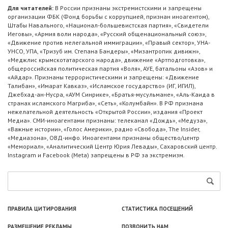
Для читателей:
В России признаны экстремистскими и запрещены
организации ФБК (Фонд борьбы с коррупцией, признан иноагентом),
Штабы Навального, «Национал-большевистская партия», «Свидетели
Иеговы», «Армия воли народа», «Русский общенациональный союз»,
«Движение против нелегальной иммиграции», «Правый сектор», УНА-
УНСО, УПА, «Тризуб им. Степана Бандеры», «Мизантропик дивижн»,
«Меджлис крымскотатарского народа», движение «Артподготовка»,
общероссийская политическая партия «Воля», АУЕ, батальоны «Азов» и
«Айдар». Признаны террористическими и запрещены: «Движение
Талибан», «Имарат Кавказ», «Исламское государство» (ИГ, ИГИЛ),
Джебхад-ан-Нусра, «АУМ Синрике», «Братья-мусульмане», «Аль-Каида в
странах исламского Магриба», «Сеть», «Колумбайн». В РФ признана
нежелательной деятельность «Открытой России», издания «Проект
Медиа». СМИ-иноагентами признаны: телеканал «Дождь», «Медуза»,
«Важные истории», «Голос Америки», радио «Свобода», The Insider,
«Медиазона», ОВД-инфо. Иноагентами признаны общество/центр
«Мемориал», «Аналитический Центр Юрия Левады», Сахаровский центр.
Instagram и Facebook (Metа) запрещены в РФ за экстремизм.
ПРАВИЛА ЦИТИРОВАНИЯ
СТАТИСТИКА ПОСЕЩЕНИЙ
РАЗМЕЩЕНИЕ РЕКЛАМЫ
ПОЗВОНИТЬ НАМ