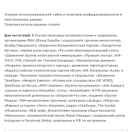
Условия использования веб-сайта и политика конфиденциальности и
персональных данных
Политика использования cookies
Для читателей:
В России признаны экстремистскими и запрещены
организации ФБК (Фонд борьбы с коррупцией, признан иноагентом),
Штабы Навального, «Национал-большевистская партия», «Свидетели
Иеговы», «Армия воли народа», «Русский общенациональный союз»,
«Движение против нелегальной иммиграции», «Правый сектор», УНА-
УНСО, УПА, «Тризуб им. Степана Бандеры», «Мизантропик дивижн»,
«Меджлис крымскотатарского народа», движение «Артподготовка»,
общероссийская политическая партия «Воля», АУЕ, батальоны «Азов» и
«Айдар». Признаны террористическими и запрещены: «Движение
Талибан», «Имарат Кавказ», «Исламское государство» (ИГ, ИГИЛ),
Джебхад-ан-Нусра, «АУМ Синрике», «Братья-мусульмане», «Аль-Каида в
странах исламского Магриба», «Сеть», «Колумбайн». В РФ признана
нежелательной деятельность «Открытой России», издания «Проект
Медиа». СМИ-иноагентами признаны: телеканал «Дождь», «Медуза»,
«Важные истории», «Голос Америки», радио «Свобода», The Insider,
«Медиазона», ОВД-инфо. Иноагентами признаны общество/центр
«Мемориал», «Аналитический Центр Юрия Левады», Сахаровский центр.
Instagram и Facebook (Metа) запрещены в РФ за экстремизм.