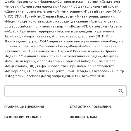
Штабы Навального, «Национал-большевистская партия», «Свидетели
Иеговы», «Армия воли народа», «Русский общенациональный союз»,
«Движение против нелегальной иммиграции», «Правый сектор», УНА-
УНСО, УПА, «Тризуб им. Степана Бандеры», «Мизантропик дивижн»,
«Меджлис крымскотатарского народа», движение «Артподготовка»,
общероссийская политическая партия «Воля», АУЕ, батальоны «Азов» и
«Айдар». Признаны террористическими и запрещены: «Движение
Талибан», «Имарат Кавказ», «Исламское государство» (ИГ, ИГИЛ),
Джебхад-ан-Нусра, «АУМ Синрике», «Братья-мусульмане», «Аль-Каида в
странах исламского Магриба», «Сеть», «Колумбайн». В РФ признана
нежелательной деятельность «Открытой России», издания «Проект
Медиа». СМИ-иноагентами признаны: телеканал «Дождь», «Медуза»,
«Важные истории», «Голос Америки», радио «Свобода», The Insider,
«Медиазона», ОВД-инфо. Иноагентами признаны общество/центр
«Мемориал», «Аналитический Центр Юрия Левады», Сахаровский центр.
Instagram и Facebook (Metа) запрещены в РФ за экстремизм.
ПРАВИЛА ЦИТИРОВАНИЯ
СТАТИСТИКА ПОСЕЩЕНИЙ
РАЗМЕЩЕНИЕ РЕКЛАМЫ
ПОЗВОНИТЬ НАМ