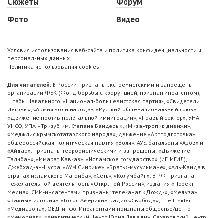
Сюжеты
Форум
Фото
Видео
Условия использования веб-сайта и политика конфиденциальности и
персональных данных
Политика использования cookies
Для читателей:
В России признаны экстремистскими и запрещены
организации ФБК (Фонд борьбы с коррупцией, признан иноагентом),
Штабы Навального, «Национал-большевистская партия», «Свидетели
Иеговы», «Армия воли народа», «Русский общенациональный союз»,
«Движение против нелегальной иммиграции», «Правый сектор», УНА-
УНСО, УПА, «Тризуб им. Степана Бандеры», «Мизантропик дивижн»,
«Меджлис крымскотатарского народа», движение «Артподготовка»,
общероссийская политическая партия «Воля», АУЕ, батальоны «Азов» и
«Айдар». Признаны террористическими и запрещены: «Движение
Талибан», «Имарат Кавказ», «Исламское государство» (ИГ, ИГИЛ),
Джебхад-ан-Нусра, «АУМ Синрике», «Братья-мусульмане», «Аль-Каида в
странах исламского Магриба», «Сеть», «Колумбайн». В РФ признана
нежелательной деятельность «Открытой России», издания «Проект
Медиа». СМИ-иноагентами признаны: телеканал «Дождь», «Медуза»,
«Важные истории», «Голос Америки», радио «Свобода», The Insider,
«Медиазона», ОВД-инфо. Иноагентами признаны общество/центр
«Мемориал», «Аналитический Центр Юрия Левады», Сахаровский центр.