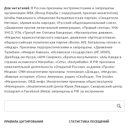
Для читателей:
В России признаны экстремистскими и запрещены
организации ФБК (Фонд борьбы с коррупцией, признан иноагентом),
Штабы Навального, «Национал-большевистская партия», «Свидетели
Иеговы», «Армия воли народа», «Русский общенациональный союз»,
«Движение против нелегальной иммиграции», «Правый сектор», УНА-
УНСО, УПА, «Тризуб им. Степана Бандеры», «Мизантропик дивижн»,
«Меджлис крымскотатарского народа», движение «Артподготовка»,
общероссийская политическая партия «Воля», АУЕ, батальоны «Азов» и
«Айдар». Признаны террористическими и запрещены: «Движение
Талибан», «Имарат Кавказ», «Исламское государство» (ИГ, ИГИЛ),
Джебхад-ан-Нусра, «АУМ Синрике», «Братья-мусульмане», «Аль-Каида в
странах исламского Магриба», «Сеть», «Колумбайн». В РФ признана
нежелательной деятельность «Открытой России», издания «Проект
Медиа». СМИ-иноагентами признаны: телеканал «Дождь», «Медуза»,
«Важные истории», «Голос Америки», радио «Свобода», The Insider,
«Медиазона», ОВД-инфо. Иноагентами признаны общество/центр
«Мемориал», «Аналитический Центр Юрия Левады», Сахаровский центр.
Instagram и Facebook (Metа) запрещены в РФ за экстремизм.
ПРАВИЛА ЦИТИРОВАНИЯ
СТАТИСТИКА ПОСЕЩЕНИЙ