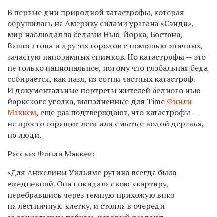
В первые дни природной катастрофы, которая
обрушилась на Америку силами урагана «Сэнди»,
мир наблюдал за бедами Нью-Йорка, Бостона,
Вашингтона и других городов с помощью эпичных,
зачастую панорамных снимков. Но катастрофы — это
не только национальное, потому что глобальная беда
собирается, как пазл, из сотни частных катастроф.
И документальные портреты жителей бедного нью-
йоркского уголка, выполненные для Time
Финли
Маккем
, еще раз подтверждают, что катастрофы —
не просто горящие леса или смытые водой деревья,
но люди.
Рассказ Финли Маккея:
«Для Анжелины Уильямс рутина всегда была
ежедневной. Она покидала свою квартиру,
перебравшись через темную прихожую вниз
на лестничную клетку, и стояла в очереди
за социальным пайком, который раздают