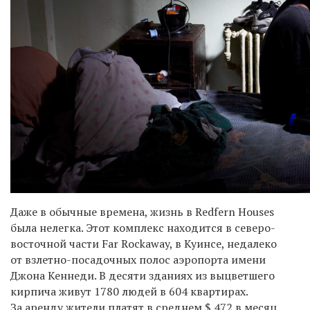
Даже в обычные времена, жизнь в Redfern Houses
была нелегка. Этот комплекс находится в северо-
восточной части Far Rockaway, в Куинсе, недалеко
от взлетно-посадочных полос аэропорта имени
Джона Кеннеди. В десяти зданиях из выцветшего
кирпича живут 1780 людей в 604 квартирах.
За аренду жители платят в среднем $ 472 в месяц