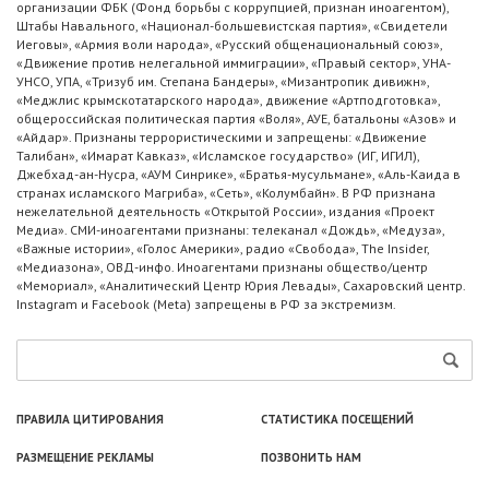
организации ФБК (Фонд борьбы с коррупцией, признан иноагентом),
Штабы Навального, «Национал-большевистская партия», «Свидетели
Иеговы», «Армия воли народа», «Русский общенациональный союз»,
«Движение против нелегальной иммиграции», «Правый сектор», УНА-
УНСО, УПА, «Тризуб им. Степана Бандеры», «Мизантропик дивижн»,
«Меджлис крымскотатарского народа», движение «Артподготовка»,
общероссийская политическая партия «Воля», АУЕ, батальоны «Азов» и
«Айдар». Признаны террористическими и запрещены: «Движение
Талибан», «Имарат Кавказ», «Исламское государство» (ИГ, ИГИЛ),
Джебхад-ан-Нусра, «АУМ Синрике», «Братья-мусульмане», «Аль-Каида в
странах исламского Магриба», «Сеть», «Колумбайн». В РФ признана
нежелательной деятельность «Открытой России», издания «Проект
Медиа». СМИ-иноагентами признаны: телеканал «Дождь», «Медуза»,
«Важные истории», «Голос Америки», радио «Свобода», The Insider,
«Медиазона», ОВД-инфо. Иноагентами признаны общество/центр
«Мемориал», «Аналитический Центр Юрия Левады», Сахаровский центр.
Instagram и Facebook (Metа) запрещены в РФ за экстремизм.
ПРАВИЛА ЦИТИРОВАНИЯ
СТАТИСТИКА ПОСЕЩЕНИЙ
РАЗМЕЩЕНИЕ РЕКЛАМЫ
ПОЗВОНИТЬ НАМ