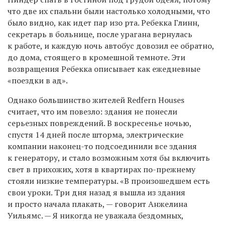
что две их спальни были настолько холодными, что
было видно, как идет пар изо рта. Ребекка Глинн,
секретарь в больнице, после урагана вернулась
к работе, и каждую ночь автобус довозил ее обратно,
до дома, стоящего в кромешной темноте. Эти
возвращения Ребекка описывает как ежедневные
«поездки в ад».
Однако большинство жителей Redfern Houses
считает, что им повезло: здания не понесли
серьезных повреждений. В воскресенье ночью,
спустя 14 дней после шторма, электрические
компании наконец-то подсоединили все здания
к генератору, и стало возможным хотя бы включить
свет в прихожих, хотя в квартирах по-прежнему
стояли низкие температуры. «В произошедшем есть
свои уроки. Три дня назад я вышла из здания
и просто начала плакать, — говорит Анжелина
Уильямс. — Я никогда не уважала бездомных,