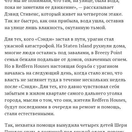
что мы не понимали, что там, на улице, была вода,
пока не заметили ее движение», — рассказывает
Дэвид Стивенс, который живет на четвертом этаже.
Так же быстро, как она прибыла, вода ушла, оставив
на улице лишь влажность, окутанную тьмой.
Для тех, кого «Сэнди» застал в пути, ураган стал
ужасной катастрофой. На Staten Island рухнули дома,
многие люди остались под завалами, в Breezy Point
семьи бежали подальше от домов, охваченных огнем.
Но в Redfern Houses настоящая борьба с ураганом
началась на следующий день, когда стало ясно, что
власть не заглянет туда в течение нескольких недель
после «Сэнди». Для тех, кто давно чувствовал себя
забытым в жилом квартале самого дальнего уголка
города, мысли о том, что они, жители Redfern Houses,
будут последними в очереди на ремонт и помощь,
стали естественными.
Так, нехватка помощи вынудила четырех детей Шери
Пиндер спать в гостиной под грудой одеял, потому