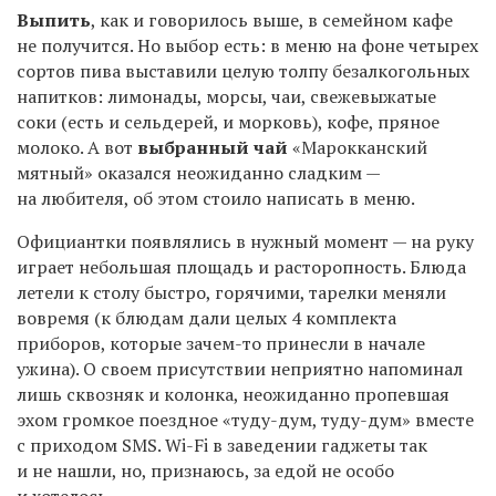
Выпить
, как и говорилось выше, в семейном кафе
не получится. Но выбор есть: в меню на фоне четырех
сортов пива выставили целую толпу безалкогольных
напитков: лимонады, морсы, чаи, свежевыжатые
соки (есть и сельдерей, и морковь), кофе, пряное
молоко. А вот
выбранный чай
«Марокканский
мятный» оказался неожиданно сладким —
на любителя, об этом стоило написать в меню.
Официантки появлялись в нужный момент — на руку
играет небольшая площадь и расторопность. Блюда
летели к столу быстро, горячими, тарелки меняли
вовремя (к блюдам дали целых 4 комплекта
приборов, которые зачем-то принесли в начале
ужина). О своем присутствии неприятно напоминал
лишь сквозняк и колонка, неожиданно пропевшая
эхом громкое поездное «туду-дум, туду-дум» вместе
с приходом
SMS
.
Wi
-
Fi
в заведении гаджеты так
и не нашли, но, признаюсь, за едой не особо
и хотелось.