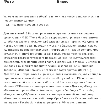
Фото
Видео
Условия использования веб-сайта и политика конфиденциальности и
персональных данных
Политика использования cookies
Для читателей:
В России признаны экстремистскими и запрещены
организации ФБК (Фонд борьбы с коррупцией, признан иноагентом),
Штабы Навального, «Национал-большевистская партия», «Свидетели
Иеговы», «Армия воли народа», «Русский общенациональный союз»,
«Движение против нелегальной иммиграции», «Правый сектор», УНА-
УНСО, УПА, «Тризуб им. Степана Бандеры», «Мизантропик дивижн»,
«Меджлис крымскотатарского народа», движение «Артподготовка»,
общероссийская политическая партия «Воля», АУЕ, батальоны «Азов» и
«Айдар». Признаны террористическими и запрещены: «Движение
Талибан», «Имарат Кавказ», «Исламское государство» (ИГ, ИГИЛ),
Джебхад-ан-Нусра, «АУМ Синрике», «Братья-мусульмане», «Аль-Каида в
странах исламского Магриба», «Сеть», «Колумбайн». В РФ признана
нежелательной деятельность «Открытой России», издания «Проект
Медиа». СМИ-иноагентами признаны: телеканал «Дождь», «Медуза»,
«Важные истории», «Голос Америки», радио «Свобода», The Insider,
«Медиазона», ОВД-инфо. Иноагентами признаны общество/центр
«Мемориал», «Аналитический Центр Юрия Левады», Сахаровский центр.
Instagram и Facebook (Metа) запрещены в РФ за экстремизм.