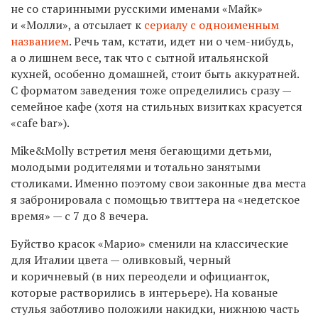
не со старинными русскими именами «Майк»
и «Молли», а
отсылает к
сериалу с одноименным
названием
. Речь там, кстати, идет ни о чем-нибудь,
а о лишнем весе, так что с сытной итальянской
кухней, особенно домашней, стоит быть аккуратней.
С форматом заведения тоже определились сразу —
семейное кафе (хотя на стильных визитках красуется
«cafе bar»).
Mike
&
Molly
встретил меня бегающими детьми,
молодыми родителями и тотально занятыми
столиками. Именно поэтому свои законные два места
я забронировала с помощью твиттера на «недетское
время» — с 7 до 8 вечера.
Буйство красок «Марио» сменили на классические
для Италии цвета — оливковый, черный
и коричневый (в них переодели и официанток,
которые растворились в интерьере). На кованые
стулья заботливо положили накидки, нижнюю часть