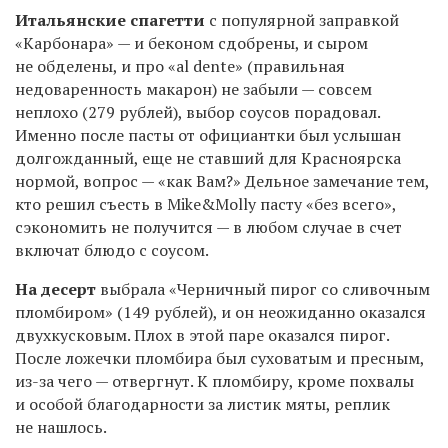
Итальянские спагетти
с популярной заправкой
«Карбонара» — и беконом сдобрены, и сыром
не обделены, и про «al dente» (правильная
недоваренность макарон) не забыли — совсем
неплохо (279 рублей), выбор соусов порадовал.
Именно после пасты от официантки был услышан
долгожданный, еще не ставший для Красноярска
нормой, вопрос — «как Вам?» Дельное замечание тем,
кто решил съесть в
Mike
&
Molly
пасту «без всего»,
сэкономить не получится — в любом случае в счет
включат блюдо с соусом.
На десерт
выбрала «Черничный пирог со сливочным
пломбиром» (149 рублей), и он неожиданно оказался
двухкусковым. Плох в этой паре оказался пирог.
После ложечки пломбира был суховатым и пресным,
из-за чего — отвергнут. К пломбиру, кроме похвалы
и особой благодарности за листик мяты, реплик
не нашлось.