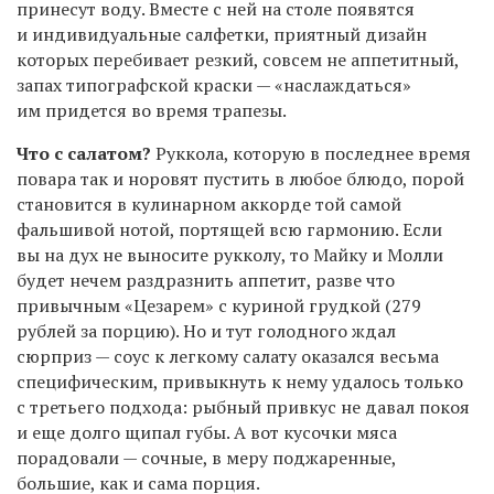
принесут воду. Вместе с ней на столе появятся
и индивидуальные салфетки, приятный дизайн
которых перебивает резкий, совсем не аппетитный,
запах типографской краски — «наслаждаться»
им придется во время трапезы.
Что с салатом?
Руккола, которую в последнее время
повара так и норовят пустить в любое блюдо, порой
становится в кулинарном аккорде той самой
фальшивой нотой, портящей всю гармонию. Если
вы на дух не выносите рукколу, то Майку и Молли
будет нечем раздразнить аппетит, разве что
привычным «Цезарем» с куриной грудкой (279
рублей за порцию). Но и тут голодного ждал
сюрприз — соус к легкому салату оказался весьма
специфическим, привыкнуть к нему удалось только
с третьего подхода: рыбный привкус не давал покоя
и еще долго щипал губы. А вот кусочки мяса
порадовали — сочные, в меру поджаренные,
большие, как и сама порция.