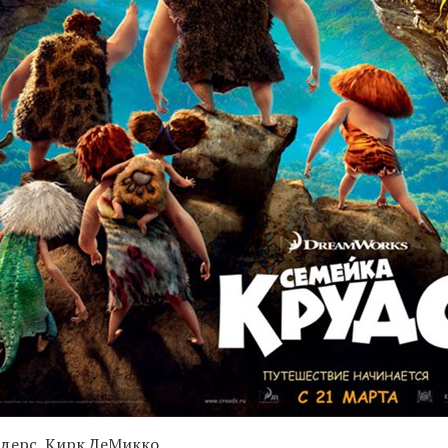
ндерс, Кирк ДеМикко