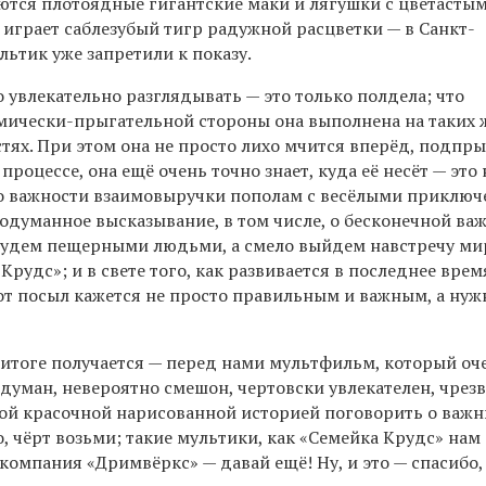
аются плотоядные гигантские маки и лягушки с цветасты
 играет саблезубый тигр радужной расцветки — в Санкт-
льтик уже запретили к показу.
о увлекательно разглядывать — это только полдела; что
омически-прыгательной стороны она выполнена на таких 
тях. При этом она не просто лихо мчится вперёд, подпр
процессе, она ещё очень точно знает, куда её несёт — это
о важности взаимовыручки пополам с весёлыми приключ
одуманное высказывание, в том числе, о бесконечной ва
 будем пещерными людьми, а смело выйдем навстречу ми
Крудс»; и в свете того, как развивается в последнее вре
от посыл кажется не просто правильным и важным, а ну
т в итоге получается — перед нами мультфильм, который оч
идуман, невероятно смешон, чертовски увлекателен, чрез
этой красочной нарисованной историей поговорить о важн
о, чёрт возьми; такие мультики, как «Семейка Крудс» нам
компания «Дримвёркс» — давай ещё! Ну, и это — спасибо, 