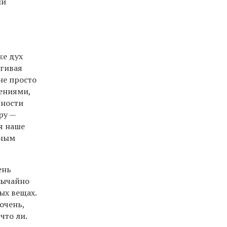
ми
же дух
ыгивая
 не просто
ениями,
жности
ру —
мя наше
жным
ень
вычайно
ых вещах.
 очень,
что ли.