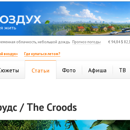
еменная облачность, небольшой дождь
Прогноз погоды
€
94,84
$
82,
й воздух»
Где купаться летом?
Сюжеты
Фото
Афиша
ТВ
Статьи
удс / The Croods