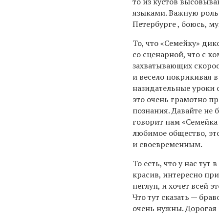
то из кустов высовыв
языками. Важную роль
Петербурге , боюсь, му
То, что «Семейку» дик
со сценарной, что с к
захватывающих скорос
и весело покрикивая в 
назидательные уроки 
это очень грамотно пр
познания. Давайте не
говорит нам «Семейка 
любимое общество, эт
и своевременным.
То есть, что у нас ту
красив, интересно пр
неглуп, и хочет всей 
Что тут сказать — брав
очень нужны. Дорогая 