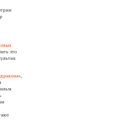
этрин
р
ковых
бить это
мультик
 дракона
»,
м
фильм
ь
ым
гают