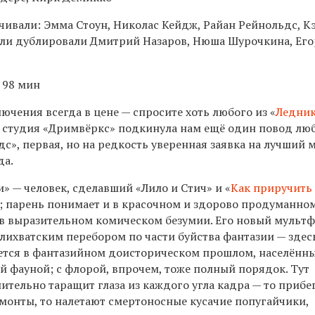
учивали: Эмма Стоун, Николас Кейдж, Райан Рейнольдс, К
оли дублировали Дмитрий Назаров, Нюша Шурочкина, Его
 98 мин
чения всегда в цене — спросите хоть любого из «
Ледни
от студия «Дримвёркс» подкинула нам ещё один повод лю
с», первая, но на редкость уверенная заявка на лучший 
да.
» — человек, сделавший «Лило и Стич» и «
Как приручить
; парень понимает и в красочном и здорово продуманно
 в выразительном комическом безумии. Его новый мульт
лихватским перебором по части буйства фантазии — здес
ется в фантазийном доисторическом прошлом, населённ
й фауной; с флорой, впрочем, тоже полный порядок. Тут
ительно таращит глаза из каждого угла кадра — то прибе
монты, то налетают смертоносные кусачие попугайчики,