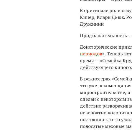
В оригинале роли озв
Кинер, Кларк Дьюк. Р
Дружинин
Продолжительность —
Доисторические приклю
периодов
». Теперь в
время — «Семейка Круд
действующего киного
В режиссерах «Семейки
что уже рекомендация
миростроительстве, и
сделан с некоторым за
действие разворачива
невероятно колоритно
постоянно кто-то умил
полосатые меховые ма