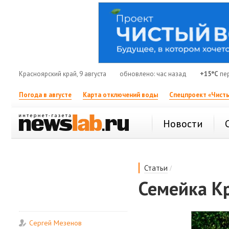
Красноярский край, 9 августа
обновлено: час назад
+15°C
пер
Погода в августе
Карта отключений воды
Спецпроект «Чисты
Новости
/
Статьи
Семейка Кр
Сергей Мезенов