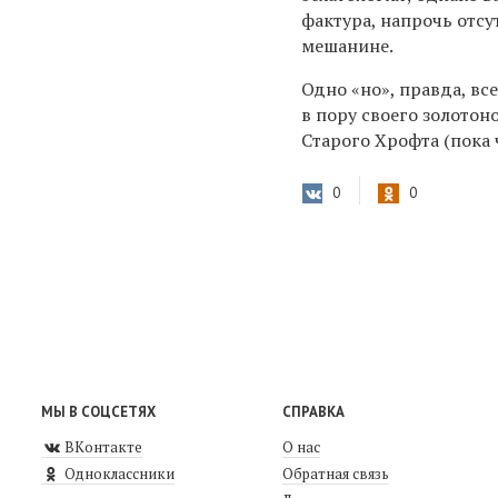
фактура, напрочь отс
мешанине.
Одно «но», правда, вс
в пору своего золотон
Старого Хрофта (пока ч
0
0
МЫ В СОЦСЕТЯХ
СПРАВКА
ВКонтакте
О нас
Одноклассники
Обратная связь