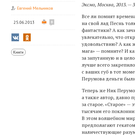
Эксмо, Москва, 2013. — 
Евгений Мельников
Все ли помнят времен
25.06.2013
на свой лад Песнь тол
8
фантастики? А как зач
увлекательно, что от
удовольствию? А как 
мага» — помните? И ка
Книги
за запутанную и в цел
лучше всего закрепило
с ваших губ в тот мом
Перумова деньги были
Теперь же Ник Перумов
а также автор, давно
за старое. «Старое» —
тысячам его поклонни
В этом волшебном мир
предполагают гекатом
наличествующие разум