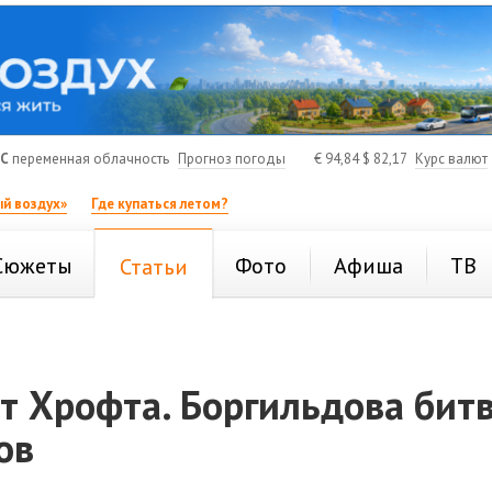
°C
переменная облачность
Прогноз погоды
€
94,84
$
82,17
Курс валют
й воздух»
Где купаться летом?
Сюжеты
Фото
Афиша
ТВ
Статьи
т Хрофта. Боргильдова битв
ов