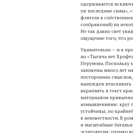
одерживается исключи
уж последние силы», «
фэнтези в собственно
соображений) на неко
Не так давно свет увид
ощущение того, что р
Удивительно — и в пр
но «Тысяча лет Хрофта
Перумова. Поскольку 
заложены много лет н
посторонних смыслов,
вынужден втискивать 
вкраплять в текст кр
материалом привычно 
измышлениями: круг г
устойчивы; по крайней
в неизвестности. В ро
и масштабные батальн
эсхатология; однако в