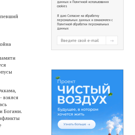
данных
и
Политикой использования
cookies
репевший
Я даю
Согласие на обработку
персональных данных
и ознакомлен с
Политикой обработки персональных
данных
Война
 памяти
еся
опусы
Оккама,
— взялся
ась
и Богами.
онфликты
е