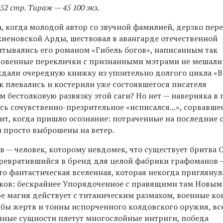
352 стр. Тираж — 45 100 экз.
а, когда молодой автор со звучной фамилией, дерзко пе
киеновской Арды, шествовал в авангарде отечественной
итывались его романом «Гибель богов», написанным так
кровенные переклички с признанными мэтрами не мешали
ждали очередную книжку из упоительно долгого цикла «
к плевались и костерили уже состоявшегося писателя
ом бестолковую развязку этой саги? Но нет — наверняка в
сь сочувственно-презрительное «исписался...», сорвавше
ент, когда пришло осознание: потраченные на последние 
 просто выброшены на ветер.
 — человек, которому невдомек, что существует бритва 
 превратившийся в бренд для целой фабрики графоманов 
 это фантастическая вселенная, которая некогда приглянул
ков: бескрайнее Упорядоченное с правящими там Новым
е магия действует с титаническим размахом, военные к
бы жертв и тонны испорченного колдовского оружия, вс
ные сущности плетут многослойные интриги, победа