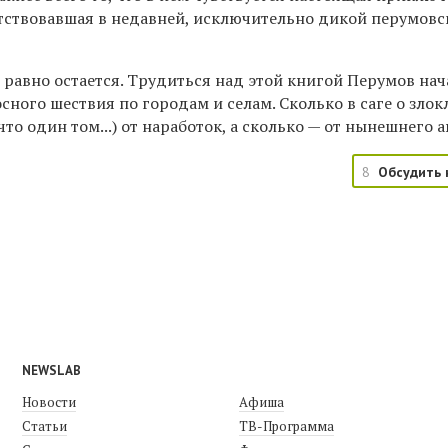
утствовавшая в недавней, исключительно дикой перумовс
е равно остается. Трудиться над этой книгой Перумов нач
осного шествия по городам и селам. Сколько в саге о зло
то один том...) от наработок, а сколько — от нынешнего 
8
Обсудить 
NEWSLAB
Новости
Афиша
Статьи
ТВ-Программа