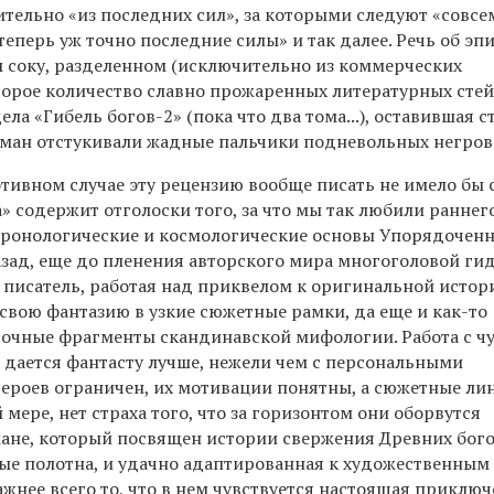
тельно «из последних сил», за которыми следуют «совсе
теперь уж точно последние силы» и так далее. Речь об эп
м соку, разделенном (исключительно из коммерческих
торое количество славно прожаренных литературных стей
ела «Гибель богов-2» (пока что два тома...), оставившая с
оман отстукивали жадные пальчики подневольных негров
отивном случае эту рецензию вообще писать не имело бы
» содержит отголоски того, за что мы так любили раннег
хронологические и космологические основы Упорядочен
азад, еще до пленения авторского мира многоголовой ги
 писатель, работая над приквелом к оригинальной истор
свою фантазию в узкие сюжетные рамки, да еще и как-то
асочные фрагменты скандинавской мифологии. Работа с 
дается фантасту лучше, нежели чем с персональными
ероев ограничен, их мотивации понятны, а сюжетные ли
 мере, нет страха того, что за горизонтом они оборвутся
мане, который посвящен истории свержения Древних бого
ые полотна, и удачно адаптированная к художественным
ажнее всего то, что в нем чувствуется настоящая приклю