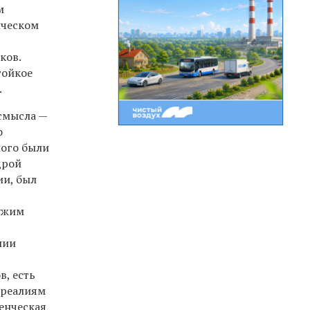
м
ическом
ков.
тойкое
.
 смысла —
о
ного были
дрой
ии, был
чужим
нии
в, есть
 реалиям
ченческая