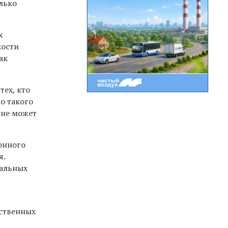
олько
х
кости
ак
тех, кто
о такого
лне может
ионного
я.
ральных
тственных