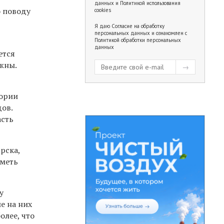
данных
и
Политикой использования
о поводу
cookies
Я даю
Согласие на обработку
персональных данных
и ознакомлен с
Политикой обработки персональных
данных
ется
жны.
тории
ов.
асть
рска,
иметь
у
е на них
олее, что