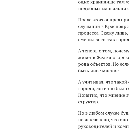
одно хранилище там уж
подобных «могильников
После этого я предпр
слушаний в Красноярс
процесса. Скажу лишь, 
сменился состав город
А теперь о том, почем
живет в Железногорске
рода объектов. Но есл
быть иное мнение.
А учитывая, что такой
города, логично было 
Понятно, что мнение э
структур.
Но в любом случае буд
не исключено, что оно
руководителей и комп