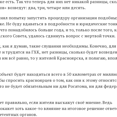
е есть. Так что теперь для них нет никакой разницы, ск
» возведут: два, три, четыре или десять.
инял попытку запустить процедуру организации подобны
ке. Не буду вдаваться в подробности и юридические тон
что понадобилось больше года, и то, только после того, к
ского Совета, удалось сдвинуть вопрос с мертвой точки.
у, как я думаю, такие слушания необходимы. Конечно, для 
 и трудится на ГХК, нет разницы, сколько будет возведен
и им всё равно, то у жителей Красноярска, я полагаю, впо
 объект будет находиться всего в 50 километрах от милл
бы спросить красноярцев о том, как они к этому относятс
то не будет обязательным ни для Росатома, ни для феде
ет правильно, если жители выскажут своё мнение. Ведь
 окажет хоть какое-то влияние на итоговое решение отве
етентных органов.