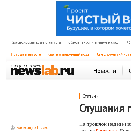
Красноярский край, 6 августа
обновлено: пять минут назад
+1
Погода в августе
Карта отключений воды
Спецпроект «Чисты
Новости
/
Статьи
Слушания 
На прошлой неделе на
Александр Глисков
созыве
Горсовета
Красн