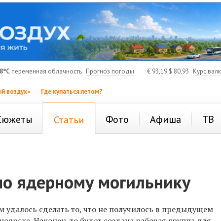
8°C
переменная облачность
Прогноз погоды
€
93,19
$
80,93
Курс вал
й воздух»
Где купаться летом?
Сюжеты
Фото
Афиша
ТВ
Статьи
по ядерному могильнику
м удалось сделать то, что не получилось в предыдущем
оярска. Наконец-то будет создана рабочая группа для