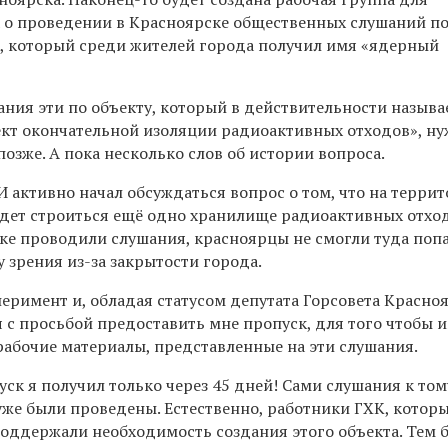
 о проведении в Красноярске общественных слушаний п
а, который среди жителей города получил имя «ядерный
ания эти по объекту, который в действительности называ
кт окончательной изоляции радиоактивных отходов», ну
позже. А пока несколько слов об истории вопроса.
И активно начал обсуждаться вопрос о том, что на терри
дет строиться ещё одно хранилище радиоактивных отход
ске проводили слушания, красноярцы не смогли туда поп
у зрения из-за закрытости города.
еримент и, обладая статусом депутата Горсовета Красноя
 с просьбой предоставить мне пропуск, для того чтобы 
рабочие материалы, представленные на эти слушания.
уск я получил только через 45 дней! Сами слушания к том
уже были проведены. Естественно, работники ГХК, которы
оддержали необходимость создания этого объекта. Тем б