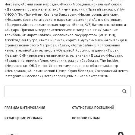
Иеговы», «Армия воли народа», «Русский общенациональный союз»,
«Движение против нелегальной иммиграции», «Правый сектор», УНА-
УНСО, УПА, «Тризуб им. Степана Бандеры», «Мизантропик дивижн»,
«Меджлис крымскотатарского народа», движение «Артподготовка»,
общероссийская политическая партия «Воля», АУЕ, батальоны «Азов» и
«Айдар». Признаны террористическими и запрещены: «Движение
Талибан», «Имарат Кавказ», «Исламское государство» (ИГ, ИГИЛ),
Джебхад-ан-Нусра, «АУМ Синрике», «Братья-мусульмане», «Аль-Каида в
странах исламского Магриба», «Сеть», «Колумбайн». В РФ признана
нежелательной деятельность «Открытой России», издания «Проект
Медиа». СМИ-иноагентами признаны: телеканал «Дождь», «Медуза»,
«Важные истории», «Голос Америки», радио «Свобода», The Insider,
«Медиазона», ОВД-инфо. Иноагентами признаны общество/центр
«Мемориал», «Аналитический Центр Юрия Левады», Сахаровский центр.
Instagram и Facebook (Metа) запрещены в РФ за экстремизм.
ПРАВИЛА ЦИТИРОВАНИЯ
СТАТИСТИКА ПОСЕЩЕНИЙ
РАЗМЕЩЕНИЕ РЕКЛАМЫ
ПОЗВОНИТЬ НАМ