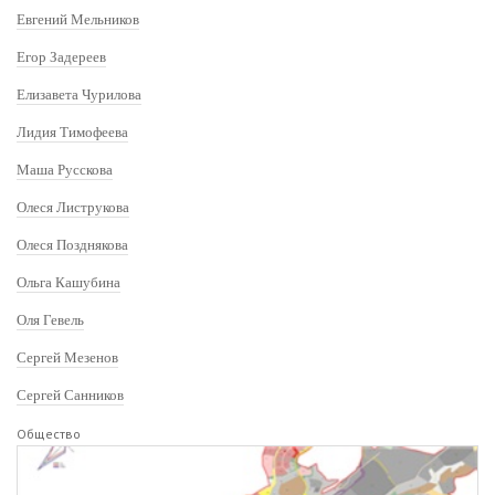
Евгений Мельников
Егор Задереев
Елизавета Чурилова
Лидия Тимофеева
Маша Русскова
Олеся Листрукова
Олеся Позднякова
Ольга Кашубина
Оля Гевель
Сергей Мезенов
Сергей Санников
Общество