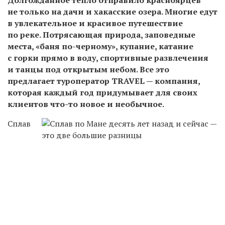
не
только
на дачи
и
хакасские
озера
.
Многие
едут
в
увлекательное
и
красивое
путешествие
по
реке
.
Потрясающая
природа
,
заповедные
места
,
«баня
по
-
черному»
,
купание
,
катание
с
горки
прямо
в
воду
,
спортивные
развлечения
и
танцы
под
открытым
небом
.
Все
это
предлагает
туроператор
TRAVEL
—
компания
,
которая
каждый
год
придумывает
для
своих
клиентов
что
-
то
новое
и
необычное
.
Сплав