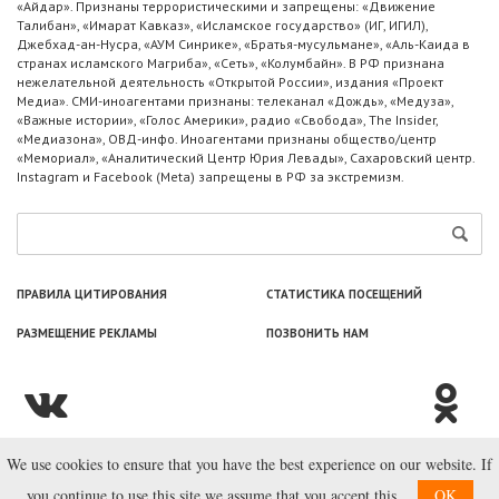
«Айдар». Признаны террористическими и запрещены: «Движение
Талибан», «Имарат Кавказ», «Исламское государство» (ИГ, ИГИЛ),
Джебхад-ан-Нусра, «АУМ Синрике», «Братья-мусульмане», «Аль-Каида в
странах исламского Магриба», «Сеть», «Колумбайн». В РФ признана
нежелательной деятельность «Открытой России», издания «Проект
Медиа». СМИ-иноагентами признаны: телеканал «Дождь», «Медуза»,
«Важные истории», «Голос Америки», радио «Свобода», The Insider,
«Медиазона», ОВД-инфо. Иноагентами признаны общество/центр
«Мемориал», «Аналитический Центр Юрия Левады», Сахаровский центр.
Instagram и Facebook (Metа) запрещены в РФ за экстремизм.
ПРАВИЛА ЦИТИРОВАНИЯ
СТАТИСТИКА ПОСЕЩЕНИЙ
РАЗМЕЩЕНИЕ РЕКЛАМЫ
ПОЗВОНИТЬ НАМ
We use cookies to ensure that you have the best experience on our website. If
© ООО «Лаборатория Новоcтей», 2003—2026.
you continue to use this site we assume that you accept this.
OK