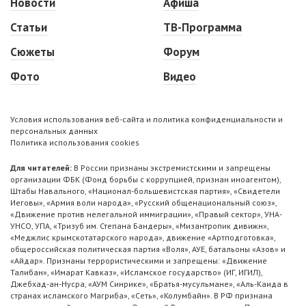
Новости
Афиша
Статьи
ТВ-Программа
Сюжеты
Форум
Фото
Видео
Условия использования веб-сайта и политика конфиденциальности и
персональных данных
Политика использования cookies
Для читателей:
В России признаны экстремистскими и запрещены
организации ФБК (Фонд борьбы с коррупцией, признан иноагентом),
Штабы Навального, «Национал-большевистская партия», «Свидетели
Иеговы», «Армия воли народа», «Русский общенациональный союз»,
«Движение против нелегальной иммиграции», «Правый сектор», УНА-
УНСО, УПА, «Тризуб им. Степана Бандеры», «Мизантропик дивижн»,
«Меджлис крымскотатарского народа», движение «Артподготовка»,
общероссийская политическая партия «Воля», АУЕ, батальоны «Азов» и
«Айдар». Признаны террористическими и запрещены: «Движение
Талибан», «Имарат Кавказ», «Исламское государство» (ИГ, ИГИЛ),
Джебхад-ан-Нусра, «АУМ Синрике», «Братья-мусульмане», «Аль-Каида в
странах исламского Магриба», «Сеть», «Колумбайн». В РФ признана