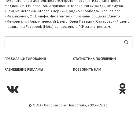
нежелательной деятельность «Открытой России», издания «Проект
Медиа». СМИ-иноагентами признаны: телеканал «Дождь», «Медуза»,
«Важные истории», «Голос Америки», радио «Свобода», The Insider,
«Медиазона», ОВД-инфо. Иноагентами признаны общество/центр
«Мемориал», «Аналитический Центр Юрия Левады», Сахаровский центр.
Instagram и Facebook (Metа) запрещены в РФ за экстремизм.
ПРАВИЛА ЦИТИРОВАНИЯ
СТАТИСТИКА ПОСЕЩЕНИЙ
РАЗМЕЩЕНИЕ РЕКЛАМЫ
ПОЗВОНИТЬ НАМ
© ООО «Лаборатория Новоcтей», 2003—2026.