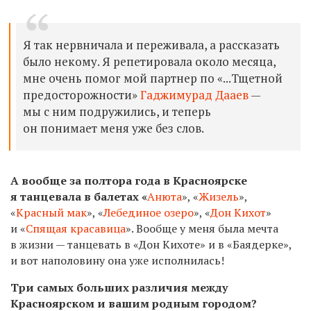
Я так нервничала и переживала, а рассказать
было некому. Я репетировала около месяца,
мне очень помог мой партнер по «...Тщетной
предосторожности»
Гаджимурад Дааев
—
мы с ним подружились, и теперь
он понимает меня уже без слов.
А вообще за полтора года в Красноярске
я танцевала в балетах «
Анюта
», «
Жизель
»,
«
Красный мак
», «
Лебединое озеро
», «
Дон Кихот
»
и «
Спящая красавица
». Вообще у меня была мечта
в жизни — танцевать в «Дон Кихоте» и в «Баядерке»,
и вот наполовину она уже исполнилась!
Три самых больших различия между
Красноярском и вашим родным городом?