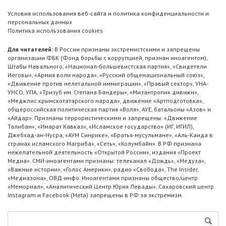
Условия использования веб-сайта и политика конфиденциальности и
персональных данных
Политика использования cookies
Для читателей:
В России признаны экстремистскими и запрещены
организации ФБК (Фонд борьбы с коррупцией, признан иноагентом),
Штабы Навального, «Национал-большевистская партия», «Свидетели
Иеговы», «Армия воли народа», «Русский общенациональный союз»,
«Движение против нелегальной иммиграции», «Правый сектор», УНА-
УНСО, УПА, «Тризуб им. Степана Бандеры», «Мизантропик дивижн»,
«Меджлис крымскотатарского народа», движение «Артподготовка»,
общероссийская политическая партия «Воля», АУЕ, батальоны «Азов» и
«Айдар». Признаны террористическими и запрещены: «Движение
Талибан», «Имарат Кавказ», «Исламское государство» (ИГ, ИГИЛ),
Джебхад-ан-Нусра, «АУМ Синрике», «Братья-мусульмане», «Аль-Каида в
странах исламского Магриба», «Сеть», «Колумбайн». В РФ признана
нежелательной деятельность «Открытой России», издания «Проект
Медиа». СМИ-иноагентами признаны: телеканал «Дождь», «Медуза»,
«Важные истории», «Голос Америки», радио «Свобода», The Insider,
«Медиазона», ОВД-инфо. Иноагентами признаны общество/центр
«Мемориал», «Аналитический Центр Юрия Левады», Сахаровский центр.
Instagram и Facebook (Metа) запрещены в РФ за экстремизм.