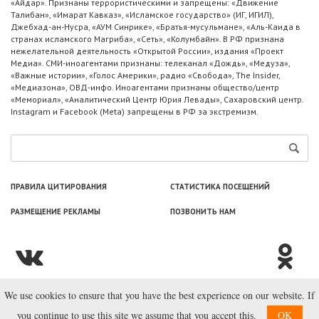
«Айдар». Признаны террористическими и запрещены: «Движение
Талибан», «Имарат Кавказ», «Исламское государство» (ИГ, ИГИЛ),
Джебхад-ан-Нусра, «АУМ Синрике», «Братья-мусульмане», «Аль-Каида в
странах исламского Магриба», «Сеть», «Колумбайн». В РФ признана
нежелательной деятельность «Открытой России», издания «Проект
Медиа». СМИ-иноагентами признаны: телеканал «Дождь», «Медуза»,
«Важные истории», «Голос Америки», радио «Свобода», The Insider,
«Медиазона», ОВД-инфо. Иноагентами признаны общество/центр
«Мемориал», «Аналитический Центр Юрия Левады», Сахаровский центр.
Instagram и Facebook (Metа) запрещены в РФ за экстремизм.
ПРАВИЛА ЦИТИРОВАНИЯ
СТАТИСТИКА ПОСЕЩЕНИЙ
РАЗМЕЩЕНИЕ РЕКЛАМЫ
ПОЗВОНИТЬ НАМ
We use cookies to ensure that you have the best experience on our website. If
© ООО «Лаборатория Новоcтей», 2003—2026.
you continue to use this site we assume that you accept this.
OK