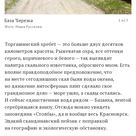
База "Березка
1 из 5
Фото: Маша Русскова
Торгашинский хребет — это больше двух десятков
километров красоты. Рыжеватая охра, все оттенки
серого, коричневого и белого — так выглядит
палитра скального известняка, обросшего мхом. Есть
вполне правдоподобное предположение, что
на месте сегодняшних скал были воды океана,
но движение литосферных плит сделало свое
грандиозное дело — море ушло, а скалы остались.
И сейчас единственная вода рядом — Базаиха, лентой
серебрящаяся внизу. Отсюда можно увидеть
заповедник «Столбы», да и вообще весь Красноярск.
Эдакий скандинавский пейзаж с поправкой
на географию и экологическую обстановку.