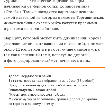
Сурикова — в девичестве Торгашина. Горы
начинаются от Черной сопки до заповедника
«Столбы». Там же находятся карстовые пещеры,
самой известной из которых является Торгашинская.
Живописнейшие скалы хребта кажутся красными
и рыжими из-за лишайников.
Маршрут, который может быть длиннее или короче
(все зависит лишь от ваших сил и желаний), занимает
около
11 км
. Выходить в горы лучше с самого утра,
так как неспешный темп, перекус по дороге
и фотографирование займут почти весь день.
Адрес
: Свердловский район
Затраты
: проезд туда-обратно на автобусе (38 рублей)
Предполагаемая аудитория
: любой возраст и пол
Рекомендуемый сезон
: любой
Плюсы
: доступность, красота пейзажа
Минусы
: мусор от посетителей, грязная дорога до хребта
по городу и дачному поселку