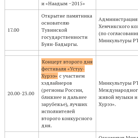
и «Наадым −2015»
Открытие памятника
Администрация
основателю
Хемчикского ко
17.00
Тувинской
(по согласовани
государственности
Минкультуры РТ
Буян-Бадыргы.
Концерт второго дня
фестиваля «Устуу-
Хурээ»
с участием
хэдлайнеров
Минкультуры РТ
(регионы России,
Международног
20.00-23.00
ближнее и дальнее
живой музыки и 
зарубежье), лучших
Хурээ».
исполнителей
второго конкурсного
дня.
Огкомитет Меж