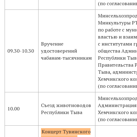
(по согласовани
Минсельхозпрод
Минкультуры РТ
по работе с му
властью и взаи
Вручение
с институтами 
09.30-10.30
удостоверений
общества Админ
чабанам-тысячникам
Республики Тыв
Правительства 
Тыва, админист
Хемчикского ко
(по согласовани
Минсельхозпрод
Съезд животноводов
Администрация
10.00
Республики Тыва
Хемчикского ко
(по согласовани
Концерт Тувинского