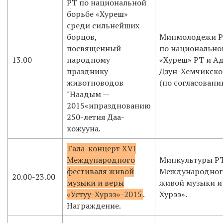
РТ по национальной
борьбе «Хуреш»
среди сильнейших
борцов,
Минмолодежи Р
посвященный
по национально
13.00
народному
«Хуреш» РТ и А
празднику
Дзун-Хемчикско
животноводов
(по согласовани
"Наадым —
2015«ипразднованию
250-летия Даа-
кожууна.
Гала-концерт XVI
Международного
Минкультуры РТ
фестиваля живой
Международног
20.00-23.00
музыки и веры
живой музыки и 
«Устуу-Хурээ»-2015
.
Хурээ».
Награждение.