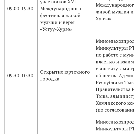
участников XVI
Международног
09.00-19.30
Международного
живой музыки и 
фестиваля живой
Хурээ»
музыки и веры
«Устуу-Хурээ»
Минсельхозпрод
Минкультуры РТ
по работе с му
властью и взаи
с институтами 
Открытие юрточного
09.30-10.30
общества Админ
городка
Республики Тыв
Правительства 
Тыва, админист
Хемчикского ко
(по согласовани
Минсельхозпрод
Минкультуры РТ