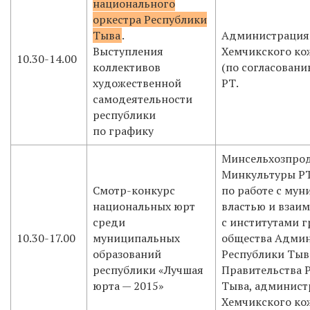
национального
оркестра Республики
Тыва
.
Администрация
Выступления
Хемчикского ко
10.30-14.00
коллективов
(по согласовани
художественной
РТ.
самодеятельности
республики
по графику
Минсельхозпрод
Минкультуры РТ
Смотр-конкурс
по работе с му
национальных юрт
властью и взаи
среди
с институтами 
10.30-17.00
муниципальных
общества Админ
образований
Республики Тыв
республики «Лучшая
Правительства 
юрта — 2015»
Тыва, админист
Хемчикского ко