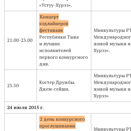
«Устуу-Хурээ».
Концерт
хэдлайнеров
фестиваля
Минкультуры РТ
Республики Тыва
Международног
21.00-23.00
и лучших
живой музыки и 
исполнителей
Хурээ».
первого конкурсного
дня.
Минкультуры РТ
Костер Дружбы.
Международног
23.30
Джем-сейшн.
живой музыки и 
Хурээ»
24 июля 2015 г.
2 день конкурсного
прослушивания
Минкультуры РТ