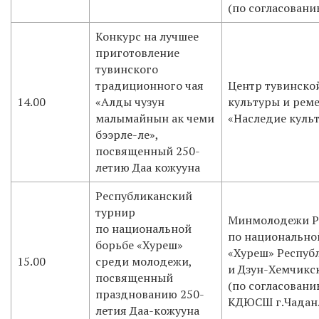
(по согласовани
Конкурс на лучшее
приготовление
тувинского
традиционного чая
Центр тувинско
14.00
«Алды чузун
культуры и реме
малымайнын ак чеми
«Наследие куль
бээрле-ле»,
посвященный 250-
летию Даа кожууна
Республиканский
турнир
Минмолодежи Р
по национальной
по национально
борьбе «Хуреш»
«Хуреш» Респуб
15.00
среди молодежи,
и Дзун-Хемчикс
посвященный
(по согласован
празднованию 250-
КДЮСШ г.Чадан
летия Даа-кожууна