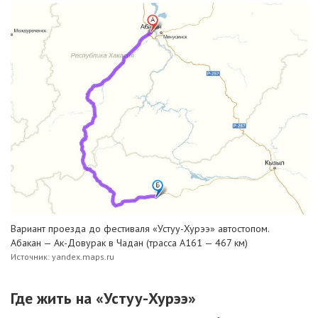
Вариант проезда до фестиваля «Устуу-Хурээ» автостопом.
Абакан — Ак-Довурак в Чадан (трасса А161 — 467 км)
Источник: yandex.maps.ru
Где жить на «Устуу-Хурээ»