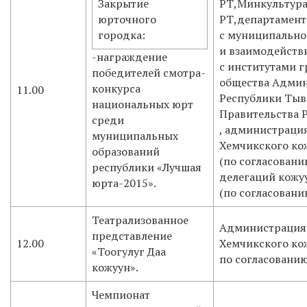
Закрытие
РТ,Минкультур
юрточного
РТ,департамент
городка:
с муниципально
и взаимодейств
-награждение
с институтами 
победителей смотра-
общества Админ
конкурса
11.00
Республики Тыв
национальных юрт
Правительства 
среди
, администрация
муниципальных
Хемчикского ко
образований
(по согласован
республики «Лучшая
делегаций кожу
юрта-2015».
(по согласовани
Театрализованное
Администрация
представление
12.00
Хемчикского кож
«Тоогулуг Даа
по согласованию
кожуун».
Чемпионат