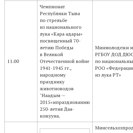
Чемпионат
Республики Тыва
по стрельбе
из национального
лука «Кара адары»
посвященный 70-
летию Победы
Минмолодежи и 
в Великой
РГБОУ ДОД ДЮ
11.00
Отечественной войне
по национальны
1941-1945 гг.,
РОО «Федерация
народному
из лука РТ»
празднику
животноводов
"Наадым —
2015«ипразднованию
250-летия Даа-
кожууна.
Минсельхозпро