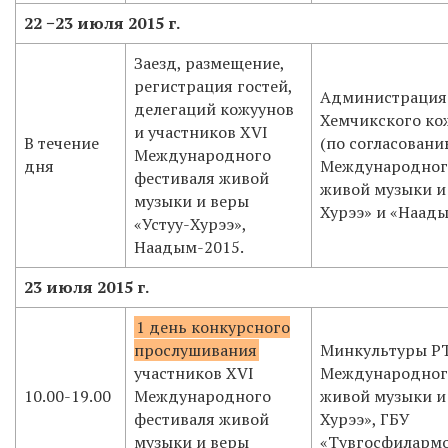
22 −23 июля 2015 г.
Заезд, размещение,
регистрация гостей,
Администрация
делегаций кожуунов
Хемчикского ко
и участников XVI
В течение
(по согласовани
Международного
дня
Международног
фестиваля живой
живой музыки и 
музыки и веры
Хурээ» и «Наад
«Устуу-Хурээ»,
Наадым-2015.
23 июля 2015 г.
1 день конкурсного
прослушивания
Минкультуры РТ
участников XVI
Международног
10.00-19.00
Международного
живой музыки и 
фестиваля живой
Хурээ», ГБУ
музыки и веры
«Тувгосфиларм