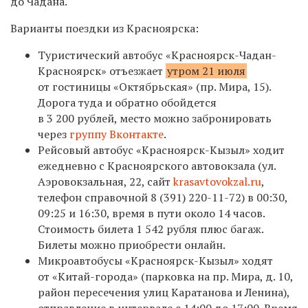
до Чадана.
Варианты поездки из Красноярска:
Туристический автобус «Красноярск-Чадан-
Красноярск» отъезжает
утром 21 июля
от гостиницы «Октябрьская» (пр. Мира, 15).
Дорога туда и обратно обойдется
в 3 200 рублей, место можно забронировать
через
группу Вконтакте
.
Рейсовый автобус «Красноярск-Кызыл» ходит
ежедневно с Красноярского автовокзала (ул.
Аэровокзальная, 22, сайт
krasavtovokzal.ru
,
телефон справочной
8 (391) 220-11-72)
в 00:30,
09:25 и 16:30, время в пути около 14 часов.
Стоимость билета 1 542 рубля плюс багаж.
Билеты можно приобрести онлайн.
Микроавтобусы «Красноярск-Кызыл» ходят
от «Китай-города» (парковка на пр. Мира, д. 10,
район пересечения улиц Каратанова и Ленина),
отправление в интервале с 14:00 до 17:00. Время