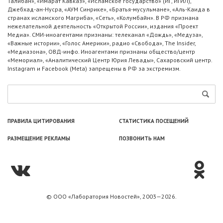
Талибан», «Имарат Кавказ», «Исламское государство» (ИГ, ИГИЛ),
Джебхад-ан-Нусра, «АУМ Синрике», «Братья-мусульмане», «Аль-Каида в
странах исламского Магриба», «Сеть», «Колумбайн». В РФ признана
нежелательной деятельность «Открытой России», издания «Проект
Медиа». СМИ-иноагентами признаны: телеканал «Дождь», «Медуза»,
«Важные истории», «Голос Америки», радио «Свобода», The Insider,
«Медиазона», ОВД-инфо. Иноагентами признаны общество/центр
«Мемориал», «Аналитический Центр Юрия Левады», Сахаровский центр.
Instagram и Facebook (Metа) запрещены в РФ за экстремизм.
ПРАВИЛА ЦИТИРОВАНИЯ
СТАТИСТИКА ПОСЕЩЕНИЙ
РАЗМЕЩЕНИЕ РЕКЛАМЫ
ПОЗВОНИТЬ НАМ
© ООО «Лаборатория Новоcтей», 2003—2026.