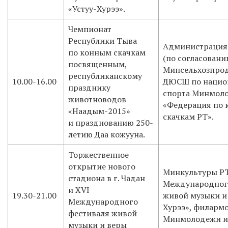
«Устуу-Хурээ».
Чемпионат
Республики Тыва
Администрация
по конным скачкам
(по согласовани
посвященным,
Минсельхозпро
республиканскому
10.00-16.00
ДЮСШ по нацио
празднику
спорта Минмол
животноводов
«Федерация по
«Наадым-2015»
скачкам РТ».
и празднованию 250-
летию Даа кожууна.
Торжественное
открытие нового
Минкультуры РТ
стадиона в г. Чадан
Международног
и XVI
19.30-21.00
живой музыки и 
Международного
Хурээ», филарм
фестиваля живой
Минмолодежи и 
музыки и веры