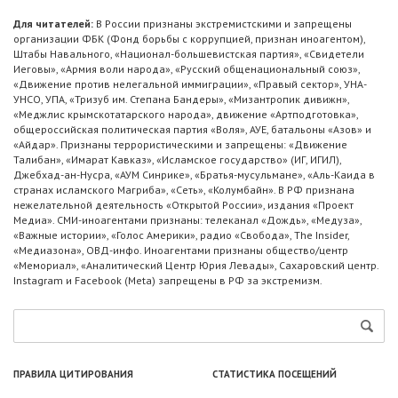
Для читателей:
В России признаны экстремистскими и запрещены
организации ФБК (Фонд борьбы с коррупцией, признан иноагентом),
Штабы Навального, «Национал-большевистская партия», «Свидетели
Иеговы», «Армия воли народа», «Русский общенациональный союз»,
«Движение против нелегальной иммиграции», «Правый сектор», УНА-
УНСО, УПА, «Тризуб им. Степана Бандеры», «Мизантропик дивижн»,
«Меджлис крымскотатарского народа», движение «Артподготовка»,
общероссийская политическая партия «Воля», АУЕ, батальоны «Азов» и
«Айдар». Признаны террористическими и запрещены: «Движение
Талибан», «Имарат Кавказ», «Исламское государство» (ИГ, ИГИЛ),
Джебхад-ан-Нусра, «АУМ Синрике», «Братья-мусульмане», «Аль-Каида в
странах исламского Магриба», «Сеть», «Колумбайн». В РФ признана
нежелательной деятельность «Открытой России», издания «Проект
Медиа». СМИ-иноагентами признаны: телеканал «Дождь», «Медуза»,
«Важные истории», «Голос Америки», радио «Свобода», The Insider,
«Медиазона», ОВД-инфо. Иноагентами признаны общество/центр
«Мемориал», «Аналитический Центр Юрия Левады», Сахаровский центр.
Instagram и Facebook (Metа) запрещены в РФ за экстремизм.
ПРАВИЛА ЦИТИРОВАНИЯ
СТАТИСТИКА ПОСЕЩЕНИЙ