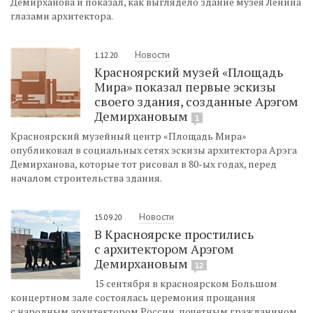
Демирханова и показал, как выглядело здание музея Ленина
глазами архитектора.
Новости
1.12.20
Красноярский музей «Площадь
Мира» показал первые эскизы
своего здания, созданные Арэгом
Демирхановым
1
Красноярский музейный центр «Площадь Мира»
опубликовал в социальных сетях эскизы архитектора Арэга
Демирханова, которые тот рисовал в 80-ых годах, перед
началом строительства здания.
Новости
15.09.20
В Красноярске простились
с архитектором Арэгом
Демирхановым
12
15 сентября в красноярском Большом
концертном зале состоялась церемония прощания
с народным архитектором России, почетным гражданином