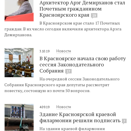
Архитектор Арэг Демирханов стал
Почетным гражданином
Красноярского края
19
В Красноярском крае стало 17 Почетных
граждан. В их число сегодня включили архитектора Арэга
Демирханова.
Новости
3.10.19
В Красноярске начала свою работу
сессия Законодательного
Собрания
17
На очередной сессии Законодательного
Собрания Красноярского края депутаты рассмотрят
повестку, состоящую из почти 50 вопросов.
Новости
4.09.19
Здание Красноярской краевой
филармонии решили подписать
7
На здании краевой филармонии