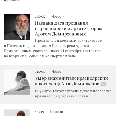
Новости
14.09.20
Названа дата прощания
с красноярским архитектором
Арэгом Демирхановым
Прощание с известным архитектором
и Почетным гражданином Красноярска Арэгом
Демирхановым, скончавшимся 11 сентября, состоится
во вторник в Большом концертном зале.
Новости
11.09.20
Умер знаменитый красноярский
архитектор Арэг Демирханов
52
Внук архитектора уточнил, что в последнее
время его дед серьезно болел.
Новости
3.10.19