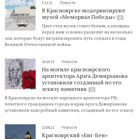
Новости
5.12.22
В Красноярске модернизируют
музей «Мемориал Победы»
15
Цвет стен музея станет белым, а площадь
перед ним условно разделят на несколько
зон, которые будут визуализировать путь солдата в годы
Великой Отечественной войны.
Новости
16.10.22
На могиле красноярского
архитектора Арэга Демирханова
установили созданный по его
эскизу памятник
12
В Красноярске на могиле народного архитектора РФ,
почетного гражданина города и края Арэга Демирханова
установили надгробный памятник, созданный по его эскизу.
Новости
12.08.22
Красноярский «Биг-Бен»