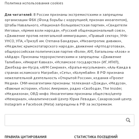
Политика использования cookies
Для читателей:
В России признаны экстремистскими и запрещены
организации ФБК (Фонд борьбы с коррупцией, признан иноагентом),
Штабы Навального, «Национал-большевистская партия», «Свидетели
Иеговы», «Армия воли народа», «Русский общенациональный союз»,
«Движение против нелегальной иммиграции», «Правый сектор», УНА-
УНСО, УПА, «Тризуб им. Степана Бандеры», «Мизантропик дивижн»,
«Меджлис крымскотатарского народа», движение «Артподготовка»,
общероссийская политическая партия «Воля», АУЕ, батальоны «Азов» и
«Айдар». Признаны террористическими и запрещены: «Движение
Талибан», «Имарат Кавказ», «Исламское государство» (ИГ, ИГИЛ),
Джебхад-ан-Нусра, «АУМ Синрике», «Братья-мусульмане», «Аль-Каида в
странах исламского Магриба», «Сеть», «Колумбайн». В РФ признана
нежелательной деятельность «Открытой России», издания «Проект
Медиа». СМИ-иноагентами признаны: телеканал «Дождь», «Медуза»,
«Важные истории», «Голос Америки», радио «Свобода», The Insider,
«Медиазона», ОВД-инфо. Иноагентами признаны общество/центр
«Мемориал», «Аналитический Центр Юрия Левады», Сахаровский центр.
Instagram и Facebook (Metа) запрещены в РФ за экстремизм.
ПРАВИЛА ЦИТИРОВАНИЯ
СТАТИСТИКА ПОСЕЩЕНИЙ