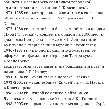
350-летия Красноярска со зданием городской
администрации и гостиницей "Красноярск";
1974-1985 гг.
- мемориальный комплекс в сквере им.
30-летия Победы (соавторы А.С. Брусянин, Ю.П.
Харлов);
1975-1986 гг.
- застройка и благоустройство площади
Мира ("Стрелка") с концертным залом на 2200 мест и
филиалом Центрального музея В.И. Ленина (ныне
Культурно-исторический и музейный комплекс);
1986-1987 гг.
- реконструкция и художественное
оформление фасада и интерьеров Театра кукол в
Красноярске;
архитектурная часть памятника "Кандальный путь" и
памятника А.П. Чехову;
1991-1994 гг.
- библиотека в поселке Овсянка;
1993-2004 гг
. - здание банка "Енисей" на ул. К. Маркса
в Красноярске;
1996-2002 гг.
- жилой комплекс "Чайка" на ул.
Дубенского в Красноярске (соавтор А.Ю. Тропин);
1998-2003 гг
. - армянская апостольская церковь Сурб
Саркис в Красноярске;