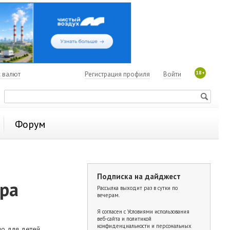
18+
с валют
Регистрация профиля
Войти
Форум
Подписка на дайджест
ера
Рассылка выходит раз в сутки по
вечерам.
Я согласен с
Условиями использования
веб-сайта и политикой
конфиденциальности и персональных
о для детей