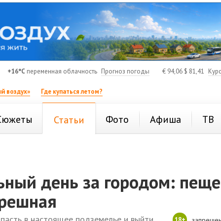
+16°C
переменная облачность
Прогноз погоды
€
94,06
$
81,41
Кур
й воздух»
Где купаться летом?
Сюжеты
Фото
Афиша
ТВ
Статьи
ьный день за городом: пещ
решная
опасть в настоящее подземелье и выйти
18+
запрещен