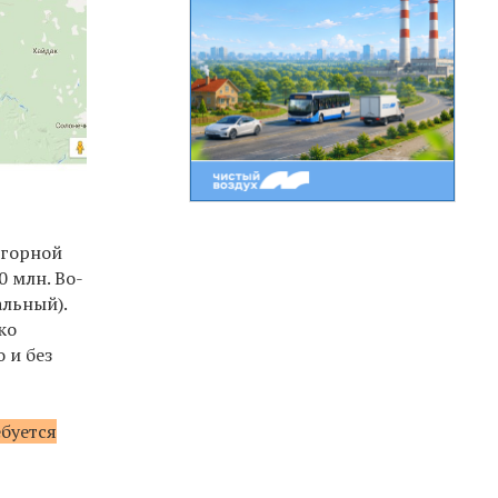
 горной
0 млн. Во-
альный).
ко
 и без
ебуется