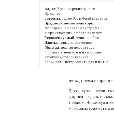
Адрес
: Красноярский край, с.
Орешное
Затраты
: около 900 рублей (бензин)
Предполагаемая аудитория
:
молодежь, любители экстрима
и приключений любого возраста
Рекомендуемый сезон
: любой
Плюсы
: новые впечатления
Минусы
: долгая дорога туда
и обратно (пешком и на машине/
автобусе), относительная
сложность, негде купить еду и питье
жив», потом сворачива
Здесь лучше оставить
дорога — грязь и ямы
пешком. Не заблудитес
у турбазы (она чуть да