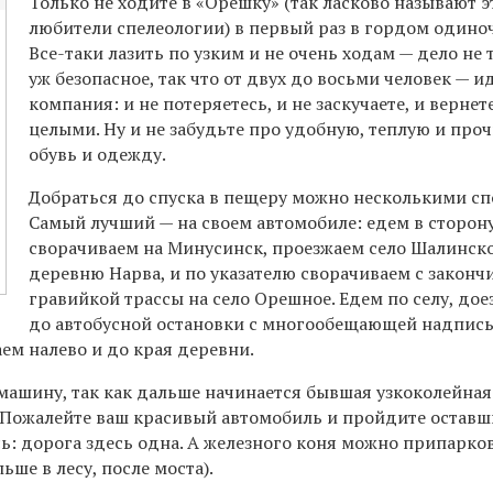
Только не ходите в «Орешку» (так ласково называют э
любители спелеологии) в первый раз в гордом одиноч
Все-таки лазить по узким и не очень ходам — дело не 
уж безопасное, так что от двух до восьми человек — и
компания: и не потеряетесь, и не заскучаете, и вернет
целыми. Ну и не забудьте про удобную, теплую и про
обувь и одежду.
Добраться до спуска в пещеру можно несколькими сп
Самый лучший — на своем автомобиле: едем в сторону
сворачиваем на Минусинск, проезжаем село Шалинско
деревню Нарва, и по указателю сворачиваем с закон
гравийкой трассы на село Орешное. Едем по селу, до
до автобусной остановки с многообещающей надпис
ем налево и до края деревни.
 машину, так как дальше начинается бывшая узкоколейная
. Пожалейте ваш красивый автомобиль и пройдите оставш
ь: дорога здесь одна. А железного коня можно припарко
льше в лесу, после моста).