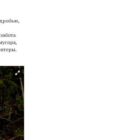
 дробью,
забота
мусора,
онтеры.