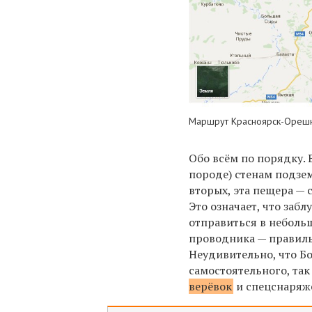
Маршрут Красноярск-Орешн
Обо всём по порядку.
породе) стенам подзем
вторых, эта пещера —
Это означает, что заб
отправиться в неболь
проводника — правиль
Неудивительно, что
Бо
самостоятельного, та
верёвок
и спецснаряж