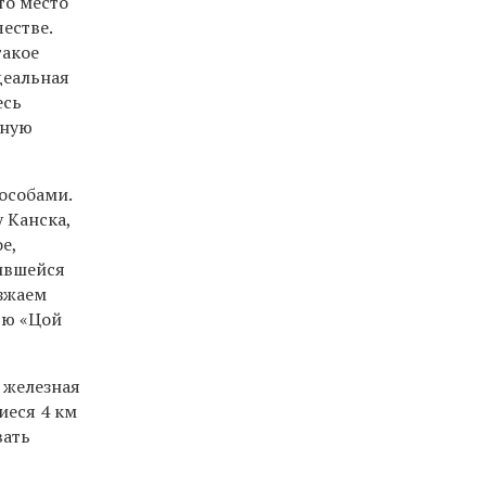
то место
естве.
такое
деальная
есь
чную
особами.
 Канска,
е,
чившейся
езжаем
ью «Цой
 железная
иеся 4 км
вать