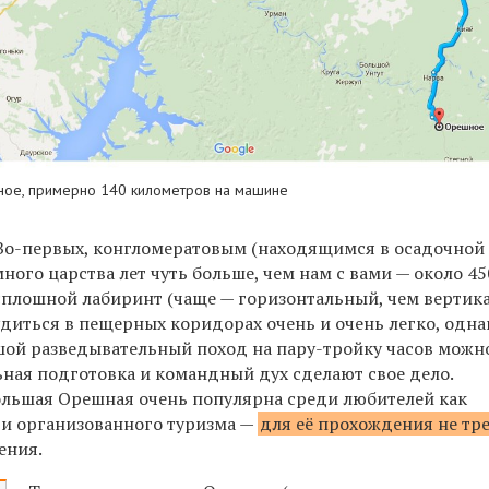
ое, примерно 140 километров на машине
 Во-первых, конгломератовым (находящимся в осадочной
ного царства лет чуть больше, чем нам с вами — около 45
 сплошной лабиринт (чаще — горизонтальный, чем вертик
лудиться в пещерных коридорах очень и очень легко, одна
шой разведывательный поход на пару-тройку часов можно
ная подготовка и командный дух сделают свое дело.
льшая Орешная очень популярна среди любителей как
к и организованного туризма —
для её прохождения не тр
ения.