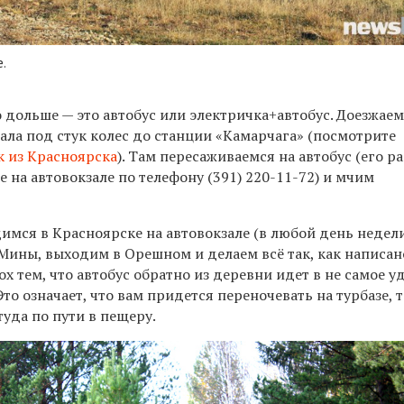
.
 дольше — это автобус или электричка+автобус. Доезжае
ала под стук колес до станции «Камарчага» (посмотрите
к из Красноярска
). Там пересаживаемся на автобус (его р
е на автовокзале
по телефону (391)
220-11-72
) и мчим
имся в Красноярске на автовокзале (в любой день недели
Мины, выходим в Орешном и делаем всё так, как написан
ох тем, что автобус обратно из деревни идет в не самое у
Это означает, что вам придется переночевать на турбазе, т
туда по пути в пещеру.