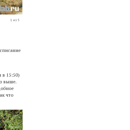
1 из 5
м
асписание
 в 15:50)
о выше.
добное
ак что